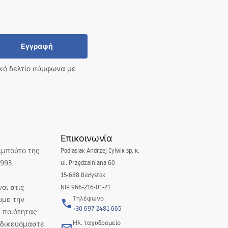
Εγγραφή
ικό δελτίο σύμφωνα με
Επικοινωνία
εμπούτο της
Podlasiak Andrzej Cylwik sp. k.
993.
ul. Przędzalniana 60
15-688 Białystok
οι στις
NIP 966-216-01-21
Τηλέφωνο
υμε την
+30 697 2481 665
 ποιότητας
Ηλ. ταχυδρομείο
Ειδικευόμαστε