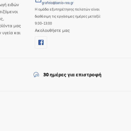
grafeio@banio-rea.gr
ωγή ειδών
Η ομάδα εξυπηρέτησης πελατών είναι
σιζόμενοι
διαθέσιμη τις εργάσιμες ημέρες μεταξύ:
ς,
9:00–13:00
οϊόντα μας
Ακολουθήστε μας
ν υγεία και
30 ημέρες για επιστροφή