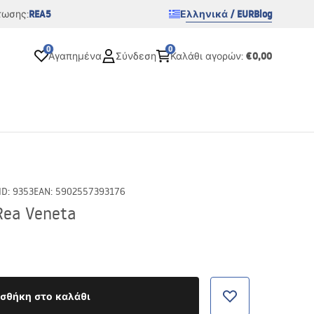
REA5
Ελληνικά / EUR
Blog
τωσης:
0
0
€0,00
Αγαπημένα
Σύνδεση
Καλάθι αγορών
:
ID
:
9353
EAN
:
5902557393176
Rea Veneta
σθήκη στο καλάθι