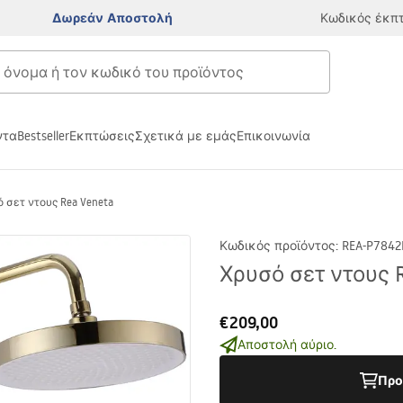
Δωρεάν Αποστολή
Κωδικός έκπ
ντα
Bestseller
Εκπτώσεις
Σχετικά με εμάς
Επικοινωνία
 σετ ντους Rea Veneta
Κωδικός προϊόντος
:
REA-P7842
Χρυσό σετ ντους 
€209,00
Αποστολή αύριο.
Προ