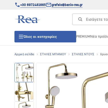
+30 6972481665
grafeio@banio-rea.gr
PREMIUM
Νέα προϊό
Όλες οι κατηγορίες
Αρχική σελίδα
ΣΤΗΛΕΣ ΜΠΑΝΙΟΥ
ΣΤΗΛΕΣ ΝΤΟΥΣ
Χρυσό
ΚΑΜΠΙΝΕΣ ΝΤΟΥΖΙΕΡΑΣ
Πόρτες ντουζίερας
ΒΑΣΕΙΣ ΝΤΟΥΖΙΕΡΑΣ
ΣΙΦΩΝΙΑ ΔΑΠΕΔΟΥ