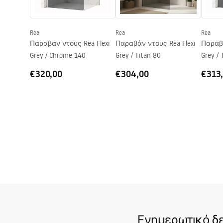
shower_set.pdf
Σύστημα Anti-Calc
Ναι
Τεχνολογία επικάλυψης
PVD
Rea
Rea
Rea
Διάσταση συνδέσεων νερού
150
mm
Παραβάν ντους Rea Flexi
Παραβάν ντους Rea Flexi
Παραβά
Εγγύηση
24 μήνες
Grey / Chrome 140
Grey / Titan 80
Grey / 
€320,00
€304,00
€313
Ενημερωτικό δε