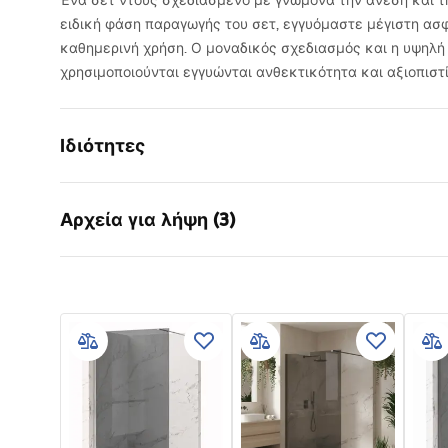
Ένα σετ ντους σχεδιασμένο με γνώμονα την άνεση και τη
ειδική φάση παραγωγής του σετ, εγγυόμαστε μέγιστη ασ
καθημερινή χρήση. Ο μοναδικός σχεδιασμός και η υψηλή
χρησιμοποιούνται εγγυώνται ανθεκτικότητα και αξιοπιστί
Ιδιότητες
Χρώμα
Χρυσό
Αρχεία για λήψη (3)
Υλικό
Ορείχαλκος
Τύπος βρύσης
Μονοχρωμ
Πληροφορίες ασφαλείας
Όροι
Τρόπος εγκατάστασης
επιτυχίο
Safety_Information_Shower_set.p
Warra
Ρύθμιση ύψους
Ναι
df
Faucet
Μέγιστο ύψος
1360
mm
Στόμιο μπανιέρας
Ναι, περι
Οδηγίες
Ρύθμιση πίεσης
Ναι
συναρμολόγησης