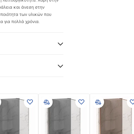
 λειτουργικότητα. Χάρη στην
φάλεια και άνεση στην
 ποιότητα των υλικών που
α για πολλά χρόνια.
 , ABS
ία
 εγγύησης
nty_Terms_and_Conditions_
s_-_5.pdf
στρεφόμενη