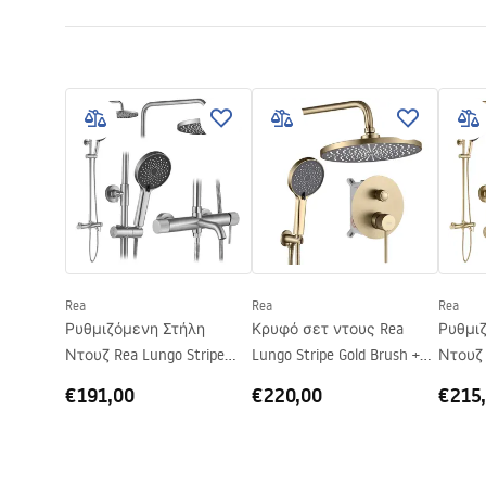
Τύπος καμπίνας
Γωνιακό
Warunki bezpieczeństwa
Γυαλί
Διαφανές
Οδηγ
WARUNKI BEZPIECZENSTWA
Kabina
Μέθοδος ανοίγματος
Συρόμενη
KABINY DRZWI PARAWANY.pdf
Σειρά
Primo
Τοποθέτηση
Στο δίσκο
Τεχνικό σχέδιο
Ύψος (mm)
1900
mm
PRIMO SLIDE WITH SIDE PANEL.pdf
Σελίδα
Αριστερά ή
Εγγύηση
24 μήνες
Rea
Rea
Rea
Επίστρωση Easy Clean
Όχι
Ρυθμιζόμενη Στήλη
Κρυφό σετ ντους Rea
Ρυθμι
Ντουζ Rea Lungo Stripe
Lungo Stripe Gold Brush +
Ντουζ 
Brush Nickel
BOX
Brush 
€191,00
€220,00
€215