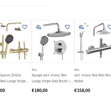
 4mm
ίες εγκατάστασης
 Primo Slide.pdf
 του ντους ή στο πάτωμα
 δεξιά
Rea
Rea
ζόμενη Στήλη
Κρυφό σετ ντους Rea
σετ ντους Rea Rivo Bru
Rea Lungo Stripe
Lungo Stripe Gold Brush +
Nickel
Gold
BOX
,00
€180,00
€158,00