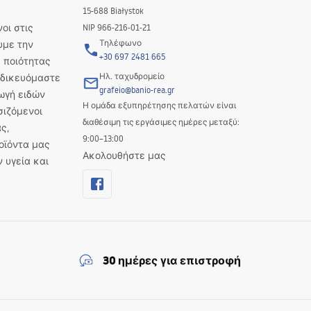
15-688 Białystok
οι στις
NIP 966-216-01-21
Τηλέφωνο
υμε την
+30 697 2481 665
 ποιότητας
Ηλ. ταχυδρομείο
Ειδικευόμαστε
grafeio@banio-rea.gr
ωγή ειδών
Η ομάδα εξυπηρέτησης πελατών είναι
σιζόμενοι
διαθέσιμη τις εργάσιμες ημέρες μεταξύ:
ς,
9:00–13:00
οϊόντα μας
Ακολουθήστε μας
ν υγεία και
30 ημέρες για επιστροφή