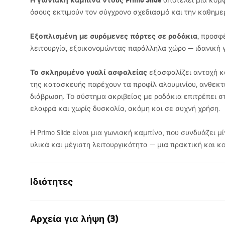
Η γωνιακή καμπίνα ντους Primo Slide
αποτελεί μια κομψ
όσους εκτιμούν τον σύγχρονο σχεδιασμό και την καθημε
Εξοπλισμένη με συρόμενες πόρτες σε ροδάκια
, προσφ
λειτουργία, εξοικονομώντας παράλληλα χώρο — ιδανική 
Το σκληρυμένο γυαλί ασφαλείας
εξασφαλίζει αντοχή κ
της κατασκευής παρέχουν τα προφίλ αλουμινίου, ανθεκτι
διάβρωση. Το σύστημα ακριβείας με ροδάκια επιτρέπει στ
ελαφρά και χωρίς δυσκολία, ακόμη και σε συχνή χρήση.
Η Primo Slide είναι μια γωνιακή καμπίνα, που συνδυάζει μ
υλικά και μέγιστη λειτουργικότητα — μια πρακτική και 
Ιδιότητες
Διαστάσεις (πόρτα x τοίχος)
120x90
Αρχεία για λήψη (3)
Χρώμα Rea
Χρώμιο