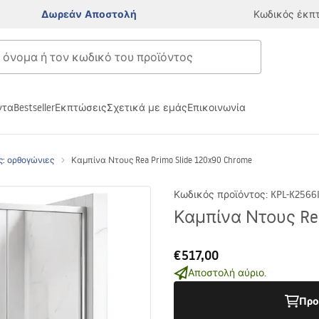
Δωρεάν Αποστολή
Κωδικός έκπ
ντα
Bestseller
Εκπτώσεις
Σχετικά με εμάς
Επικοινωνία
ς: ορθογώνιες
Καμπίνα Ντους Rea Primo Slide 120x90 Chrome
Κωδικός προϊόντος
:
KPL-K2566
Καμπίνα Ντους Rea
€517,00
Αποστολή αύριο.
Προ