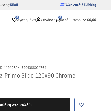
REA5
Ελληνικά / EUR
Blog
τωσης:
0
0
€0,00
Αγαπημένα
Σύνδεση
Καλάθι αγορών
:
ID
:
11940
EAN
:
5906366024764
 Primo Slide 120x90 Chrome
σθήκη στο καλάθι