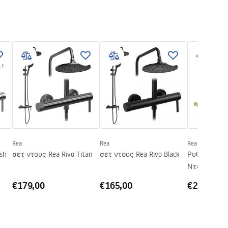
Rea
Rea
Rea
sh
σετ ντους Rea Rivo Titan
σετ ντους Rea Rivo Black
Ρυθμιζόμεν
Ντουζ: Rea Arlo Brush Gold
ύψος
€179,00
€165,00
€223,00