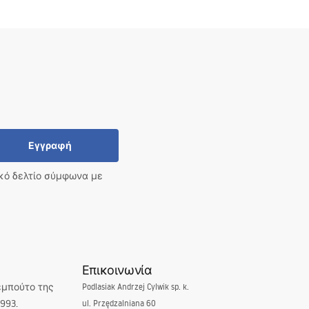
Εγγραφή
ικό δελτίο σύμφωνα με
Επικοινωνία
εμπούτο της
Podlasiak Andrzej Cylwik sp. k.
993.
ul. Przędzalniana 60