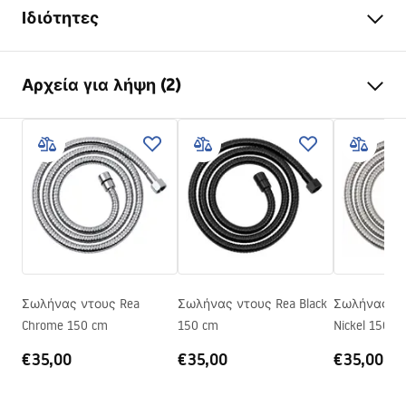
Ιδιότητες
Μήκος (mm)
1500
mm
Αρχεία για λήψη (2)
Εγγύηση
24 μήνες
Υλικό
ορειχάλκινο, PVC,
Πληροφορίες ασφαλείας
καουτσούκ
WARUNKI_BEZPIECZENSTWA_AKCESORIA_LAZIENKOWE.
Βάρος
1
kg
pdf
Κωδικός κατασκευαστή
JS-017G
Χρώμα
Χρυσό
Όροι εγγύησης
Warranty_Terms_and_Conditions_Accessories_-_24.pdf
Σωλήνας ντους Rea
Σωλήνας ντους Rea Black
Σωλήνας ντ
Chrome 150 cm
150 cm
Nickel 150 c
€35,00
€35,00
€35,00