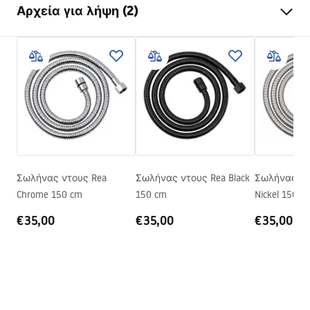
Αρχεία για λήψη (2)
Εγγύηση
24 μήνες
Υλικό
ανοξείδωτο ατσάλι, ABS
Πληροφορίες ασφαλείας
Βάρος
1
kg
WARUNKI_BEZPIECZENSTWA_AKCESORIA_LAZIENKOWE.
Κωδικός κατασκευαστή
JS-016G
pdf
Χρώμα
Χρυσό
Όροι εγγύησης
Warranty_Terms_and_Conditions_Accessories_-_24.pdf
Σωλήνας ντους Rea
Σωλήνας ντους Rea Black
Σωλήνας ντ
Chrome 150 cm
150 cm
Nickel 150 c
€35,00
€35,00
€35,00