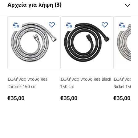
Αρχεία για λήψη (3)
Εγγύηση
24 μήνες
Υλικό
ανοξείδωτο ατσάλι, ABS
Πληροφορίες ασφαλείας
Βάρος
1
kg
WARUNKI_BEZPIECZENSTWA_AKCESORIA_LAZIENKOWE.
Κωδικός κατασκευαστή
JS-016
pdf
Χρώμα
Χρώμιο
Πληροφορίες ασφαλείας
WARUNKI_BEZPIECZENSTWA_AKCESORIA_LAZIENKOWE.
pdf
Σωλήνας ντους Rea
Σωλήνας ντους Rea Black
Σωλήνας ντ
Chrome 150 cm
150 cm
Nickel 150 c
Όροι εγγύησης
€35,00
€35,00
€35,00
Warranty_Terms_and_Conditions_Accessories_-_24.pdf