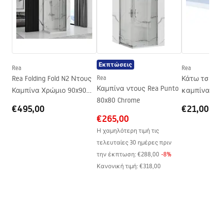
Ρύθμιση ύψους
Ναι
Ελάχιστο ύψος
880
mm
Όροι εγγύησης
Μέγιστο ύψος
1200
mm
Warranty_Terms_and_Conditions_Faucets_-_5.pdf
Στόμιο μπανιέρας
Όχι
Εκπτώσεις
Ρύθμιση πίεσης
Ναι
Rea
Rea
Οδηγίες συναρμολόγησης
Rea Folding Fold N2 Ντους
Rea
Κάτω τσιμο
Σύστημα Anti-Calc
Ναι
shower_set.pdf
Καμπίνα ντους Rea Punto
Καμπίνα Χρώμιο 90x90
καμπίνα ντ
Τεχνολογία επικάλυψης
PVD
80x80 Chrome
cm
Rea
€495,00
€21,00
Διάσταση συνδέσεων
150
mm
€265,00
νερού
Η χαμηλότερη τιμή τις
Εγγύηση
24 μήνες
τελευταίες 30 ημέρες πριν
την έκπτωση:
€288,00
-
8
%
Κανονική τιμή
:
€318,00