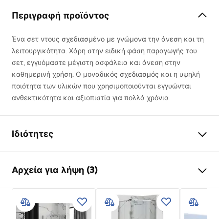
Περιγραφή προϊόντος
Ένα σετ ντους σχεδιασμένο με γνώμονα την άνεση και τη
λειτουργικότητα. Χάρη στην ειδική φάση παραγωγής του
σετ, εγγυόμαστε μέγιστη ασφάλεια και άνεση στην
καθημερινή χρήση. Ο μοναδικός σχεδιασμός και η υψηλή
ποιότητα των υλικών που χρησιμοποιούνται εγγυώνται
ανθεκτικότητα και αξιοπιστία για πολλά χρόνια.
Ιδιότητες
Χρώμα
Χρυσό βουρτσισμένο
Αρχεία για λήψη (3)
Υλικό
Ορείχαλκος , ABS
Τύπος βρύσης
Θερμοστατική
Πληροφορίες ασφαλείας
Τρόπος εγκατάστασης
επιτυχίο
Safety_Information_Shower_set.pdf