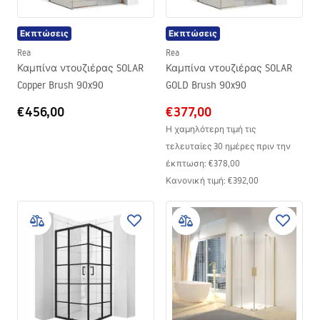
Εκπτώσεις
Εκπτώσεις
Rea
Rea
Καμπίνα ντουζιέρας SOLAR
Καμπίνα ντουζιέρας SOLAR
Copper Brush 90x90
GOLD Brush 90x90
€456,00
€377,00
Η χαμηλότερη τιμή τις
τελευταίες 30 ημέρες πριν την
έκπτωση:
€378,00
Κανονική τιμή
:
€392,00