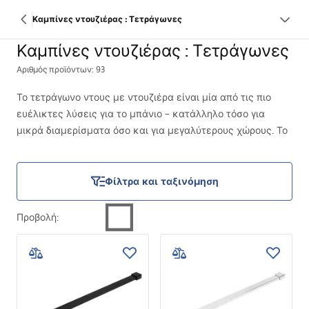
Καμπίνες ντουζιέρας : Τετράγωνες
Καμπίνες ντουζιέρας : Τετράγωνες
Αριθμός προϊόντων: 93
Το τετράγωνο ντους με ντουζιέρα είναι μία από τις πιο
ευέλικτες λύσεις για το μπάνιο – κατάλληλο τόσο για
μικρά διαμερίσματα όσο και για μεγαλύτερους χώρους. Το
κανονικό του σχήμα διευκολύνει την τοποθέτηση στον
χώρο, ενώ η έτοιμη βάση απλοποιεί την εγκατάσταση και
μειώνει τον κίνδυνο προβλημάτων αποχέτευσης.
Φίλτρα και ταξινόμηση
Είναι η επιλογή που προτιμάται όταν η λειτουργικότητα, η
εύκολη εγκατάσταση και η καθημερινή άνεση είναι
Προβολή
:
προτεραιότητα, χωρίς ανάγκη παρέμβασης στη δομή του
δαπέδου.