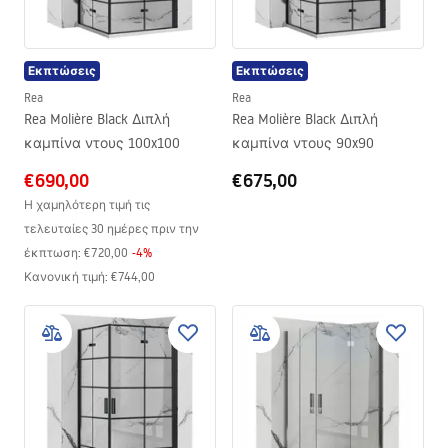
Εκπτώσεις
Εκπτώσεις
Rea
Rea
Rea Molière Black Διπλή
Rea Molière Black Διπλή
καμπίνα ντους 100x100
καμπίνα ντους 90x90
€690,00
€675,00
Η χαμηλότερη τιμή τις
τελευταίες 30 ημέρες πριν την
έκπτωση:
€720,00
-
4
%
Κανονική τιμή
:
€744,00