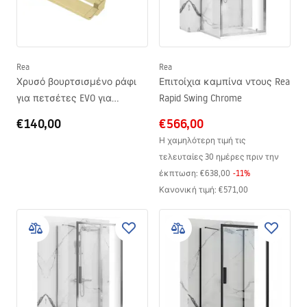
Rea
Rea
Χρυσό βουρτσισμένο ράφι
Επιτοίχια καμπίνα ντους Rea
για πετσέτες EVO για
Rapid Swing Chrome
τοίχους ντους
€140,00
€566,00
Η χαμηλότερη τιμή τις
τελευταίες 30 ημέρες πριν την
έκπτωση:
€638,00
-
11
%
Κανονική τιμή
:
€571,00