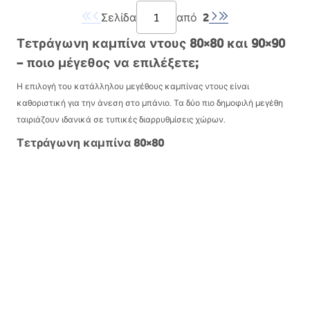
2
Σελίδα
από
Τετράγωνη καμπίνα ντους 80×80 και 90×90
– ποιο μέγεθος να επιλέξετε;
Η επιλογή του κατάλληλου μεγέθους καμπίνας ντους είναι
καθοριστική για την άνεση στο μπάνιο. Τα δύο πιο δημοφιλή μεγέθη
ταιριάζουν ιδανικά σε τυπικές διαρρυθμίσεις χώρων.
Τετράγωνη καμπίνα 80×80
Είναι η ιδανική λύση για μικρά μπάνια, όπου κάθε εκατοστό μετράει.
Η γωνιακή τοποθέτηση εξοικονομεί χώρο για τα υπόλοιπα στοιχεία,
ενώ το κανονικό σχήμα διευκολύνει τη διαρρύθμιση ακόμη και πιο
απαιτητικών χώρων.
Τετράγωνη καμπίνα 90×90
Η μεγαλύτερη εκδοχή προσφέρει μεγαλύτερη άνεση κατά το ντους
και περισσότερη ελευθερία κινήσεων. Είναι κατάλληλη για μεσαία
και μεγαλύτερα μπάνια, όπου ο χώρος δεν είναι τόσο περιορισμένος.