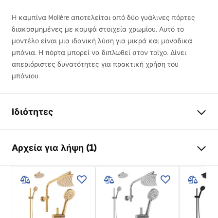
Η καμπίνα Molière αποτελείται από δύο γυάλινες πόρτες
διακοσμημένες με κομψά στοιχεία χρωμίου. Αυτό το
μοντέλο είναι μια ιδανική λύση για μικρά και μοναδικά
μπάνια. Η πόρτα μπορεί να διπλωθεί στον τοίχο. Δίνει
απεριόριστες δυνατότητες για πρακτική χρήση του
μπάνιου.
Ιδιότητες
Διαστάσεις (πόρτα x
90x90
Αρχεία για λήψη (1)
τοίχος)
Χρώμα Rea
Χρώμιο
shower manual
Τύπος καμπίνας
Γωνιακό
shower manual.pdf
Γυαλί
Διαφανές 6mm
Μέθοδος ανοίγματος
Αναδιπλούμενο και στις δύο