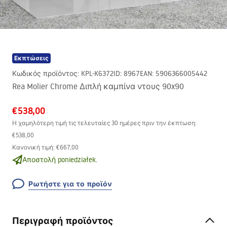
Εκπτώσεις
Κωδικός προϊόντος
:
KPL-K6372
ID
:
8967
EAN
:
5906366005442
Rea Molier Chrome Διπλή καμπίνα ντους 90x90
€538,00
Η χαμηλότερη τιμή τις τελευταίες 30 ημέρες πριν την έκπτωση:
€538,00
Κανονική τιμή
:
€667,00
Αποστολή poniedziałek.
Ρωτήστε για το προϊόν
Περιγραφή προϊόντος