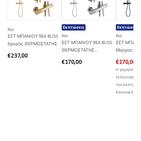
πλευρές
Τοποθέτηση
Στο δίσκο του ντους ή στο
πάτωμα
Εκπτώσεις
Εκπτώσεις
Rea
Ύψος (mm)
1900
mm
ΣΕΤ ΜΠΑΝΙΟΥ REA BLISS
Rea
Rea
Σελίδα
Και οι δύο πλευρές
ΣΕΤ ΜΠΑΝΙΟΥ REA BLISS
ΣΕΤ ΜΠΑΝΙΟ
Χρυσός ΘΕΡΜΟΣΤΑΤΗΣ
ΘΕΡΜΟΣΤΑΤΗΣ
Μαύρος Θ
Εγγύηση
24 μήνες
€237,00
ΧΡΩΜΙΟΥ
€170,00
€170,00
Επίστρωση Easy Clean
Ναι, στο εσωτερικό του
τζαμιού
Η χαμηλότερη 
τελευταίες 30
την έκπτωση:
Κανονική τιμ