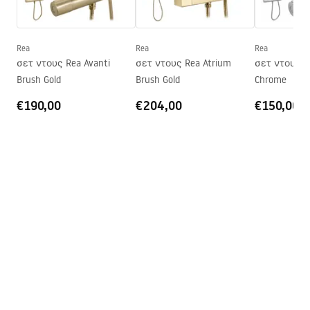
Instrukcja_kabiny_Hugo_PL.pdf
πάτωμα
Ύψος (mm)
2005
mm
Rea
Rea
Rea
Σελίδα
Και οι δύο πλευρές
σετ ντους Rea Avanti
σετ ντους Rea Atrium
σετ ντους R
Εγγύηση
24 μήνες
Brush Gold
Brush Gold
Chrome
Επίστρωση Easy Clean
Ναι, στο εσωτερικό του
€190,00
€204,00
€150,00
τζαμιού