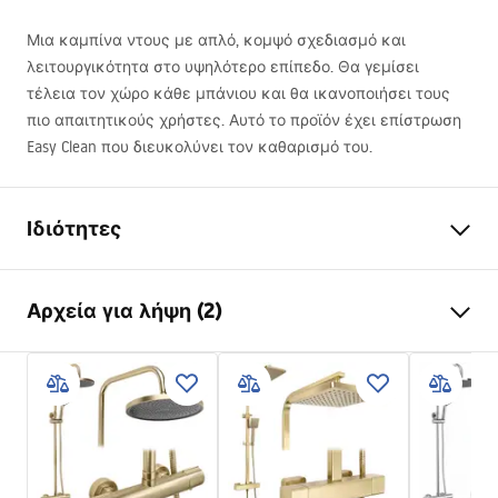
Μια καμπίνα ντους με απλό, κομψό σχεδιασμό και
λειτουργικότητα στο υψηλότερο επίπεδο. Θα γεμίσει
τέλεια τον χώρο κάθε μπάνιου και θα ικανοποιήσει τους
πιο απαιτητικούς χρήστες. Αυτό το προϊόν έχει επίστρωση
Easy Clean που διευκολύνει τον καθαρισμό του.
Ιδιότητες
Διαστάσεις (πόρτα x
90x90
Αρχεία για λήψη (2)
τοίχος)
Χρώμα Rea
Χρυσό
shower manual
Τύπος καμπίνας
Γωνιακό
shower manual.pdf
Γυαλί
Διαφανές 6mm
Μέθοδος ανοίγματος
Ανακλινόμενο
Instrukcja montażu
Τοποθέτηση
Στο δίσκο του ντους ή στο