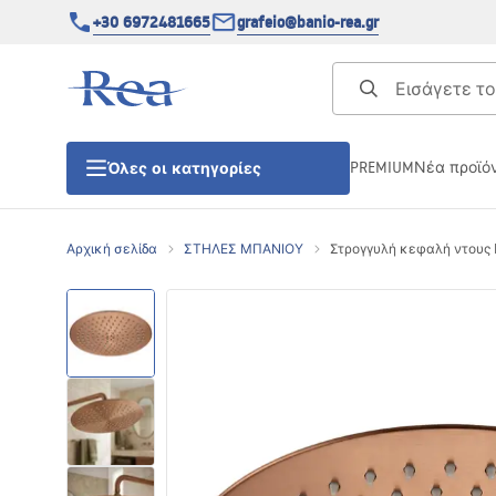
+30 6972481665
grafeio@banio-rea.gr
PREMIUM
Νέα προϊό
Όλες οι κατηγορίες
Αρχική σελίδα
ΣΤΗΛΕΣ ΜΠΑΝΙΟΥ
Στρογγυλή κεφαλή ντους R
ΚΑΜΠΙΝΕΣ ΝΤΟΥΖΙΕΡΑΣ
Πόρτες ντουζίερας
ΒΑΣΕΙΣ ΝΤΟΥΖΙΕΡΑΣ
ΣΙΦΩΝΙΑ ΔΑΠΕΔΟΥ