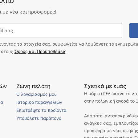
λτίο
 με νέα και προσφορές!
ώνοντας τα στοιχεία σας, συμφωνείτε να λαμβάνετε το ενημερωτ
ι στους
Όρους και Προϋποθέσεις
.
τών
Ζώνη πελάτη
Σχετικά με εμάς
Η μάρκα REA έκανε το ντ
Ο λογαριασμός μου
στην πολωνική αγορά το 1
να
Ιστορικό παραγγελιών
Επιστρέψτε τα προϊόντα
Από τότε, ανταποκρινόμεν
Υποβάλετε παράπονο
ανάγκες σας, εμπλουτίζο
προσφορά με νέα, υψηλής