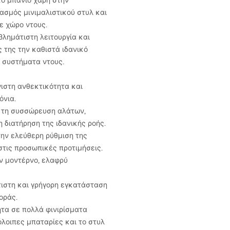
το μπάνιο χάρη στην
υασμός μινιμαλιστικού στυλ και
ε χώρο ντους.
λημάτιστη λειτουργία και
 της την καθιστά ιδανικό
α συστήματα ντους.
ιστη ανθεκτικότητα και
όνια.
 τη συσσώρευση αλάτων,
 διατήρηση της ιδανικής ροής.
την ελεύθερη ρύθμιση της
στις προσωπικές προτιμήσεις.
αν μοντέρνο, ελαφρύ
ιστη και γρήγορη εγκατάσταση
οράς.
ητα σε πολλά φινιρίσματα
όλοιπες μπαταρίες και το στυλ