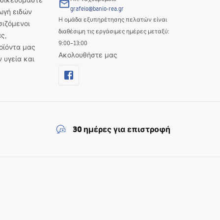
Ειδικευόμαστε
grafeio@banio-rea.gr
ωγή ειδών
Η ομάδα εξυπηρέτησης πελατών είναι
σιζόμενοι
διαθέσιμη τις εργάσιμες ημέρες μεταξύ:
ς,
9:00–13:00
οϊόντα μας
Ακολουθήστε μας
ν υγεία και
30 ημέρες για επιστροφή