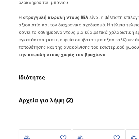
ολόκληρου του μπάνιου.
στρογγυλή κεφαλή ντους
REA
Η
είναι η βέλτιστη επιλογ
αξιοπιστία και τον διαχρονικό σχεδιασμό. Η τέλεια τελε
κάνει το καθημερινό ντους μια εξαιρετικά χαλαρωτική ε
εγκατάσταση και η ευρεία συμβατότητα εξασφαλίζουν άν
τοποθέτησης και της ανακαίνισης του εσωτερικού χώρου
την κεφαλή ντους χωρίς τον βραχίονα
.
Ιδιότητες
Χρώμα
Χαλκός βο
Αρχεία για λήψη (2)
Υλικό
ανοξείδωτ
Τρόπος εγκατάστασης
Βιδωτός
Όροι
Πλάτος
300
mm
Pielęgnacja
Warra
Pielęgnacja.pdf
Ύψος
2
mm
Access