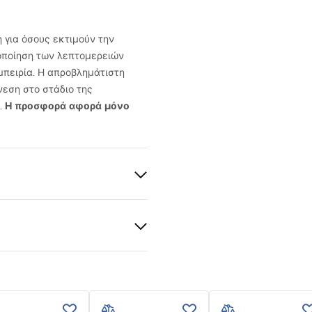
ή για όσους εκτιμούν την
ιοποίηση των λεπτομερειών
μπειρία. Η απροβλημάτιστη
εση στο στάδιο της
Η προσφορά αφορά μόνο
.
υρτσισμένος
ο ατσάλι
 εγγύησης
nty_Terms_and_Conditions_
ories_-_24.pdf