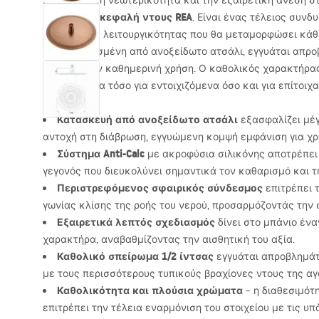
Εκτιμήστε τη νεωτερικότητα και την εξαιρετική άνεση σ
στρογγυλή κεφαλή ντους
REA
. Είναι ένας τέλειος συνδ
προηγμένης λειτουργικότητας που θα μεταμορφώσει κάθ
Κατασκευασμένη από ανοξείδωτο ατσάλι, εγγυάται απροβ
αντοχή στην καθημερινή χρήση. Ο καθολικός χαρακτήρας
συμπλήρωμα τόσο για εντοιχιζόμενα όσο και για επίτοιχ
Κατασκευή από ανοξείδωτο ατσάλι
εξασφαλίζει μέγ
αντοχή στη διάβρωση, εγγυώμενη κομψή εμφάνιση για χρ
Σύστημα Anti-Calc
με ακροφύσια σιλικόνης αποτρέπει
γεγονός που διευκολύνει σημαντικά τον καθαρισμό και τη
Περιστρεφόμενος σφαιρικός σύνδεσμος
επιτρέπει 
γωνίας κλίσης της ροής του νερού, προσαρμόζοντάς την 
Εξαιρετικά λεπτός σχεδιασμός
δίνει στο μπάνιο έν
χαρακτήρα, αναβαθμίζοντας την αισθητική του αξία.
Καθολικό σπείρωμα 1/2 ίντσας
εγγυάται απροβλημάτ
με τους περισσότερους τυπικούς βραχίονες ντους της αγ
Καθολικότητα και πλούσια χρώματα
– η διαθεσιμότ
επιτρέπει την τέλεια εναρμόνιση του στοιχείου με τις υπ