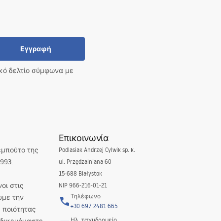
Εγγραφή
ικό δελτίο σύμφωνα με
Επικοινωνία
εμπούτο της
Podlasiak Andrzej Cylwik sp. k.
993.
ul. Przędzalniana 60
15-688 Białystok
οι στις
NIP 966-216-01-21
Τηλέφωνο
υμε την
+30 697 2481 665
 ποιότητας
Ηλ. ταχυδρομείο