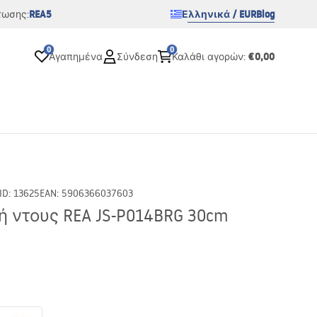
REA5
Ελληνικά / EUR
Blog
τωσης:
0
0
€0,00
Αγαπημένα
Σύνδεση
Καλάθι αγορών
:
ID
:
13625
EAN
:
5906366037603
 ντους REA JS-P014BRG 30cm