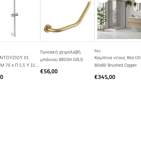
στρεφόμενη
Rea
Γωνιακή χειρολαβή
 ΝΤΟΥΖΙΟΥ 01
Καμπίνα ντους Rea Cit
μπάνιου BRUSH GOLD
x Π 5.5 Υ 11.2
80x80 Brushed Copper
€56,00
00
€345,00