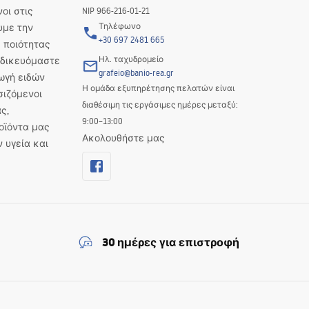
οι στις
NIP 966-216-01-21
Τηλέφωνο
υμε την
+30 697 2481 665
 ποιότητας
Ηλ. ταχυδρομείο
Ειδικευόμαστε
grafeio@banio-rea.gr
ωγή ειδών
Η ομάδα εξυπηρέτησης πελατών είναι
σιζόμενοι
διαθέσιμη τις εργάσιμες ημέρες μεταξύ:
ς,
9:00–13:00
οϊόντα μας
Ακολουθήστε μας
ν υγεία και
30 ημέρες για επιστροφή