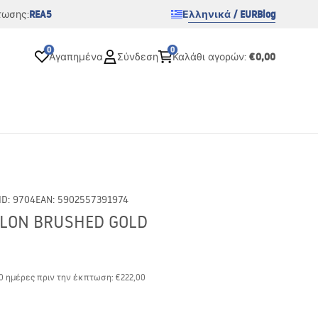
REA5
Ελληνικά / EUR
Blog
τωσης:
0
0
€0,00
Αγαπημένα
Σύνδεση
Καλάθι αγορών
:
ID
:
9704
EAN
:
5902557391974
ALON BRUSHED GOLD
30 ημέρες πριν την έκπτωση:
€222,00