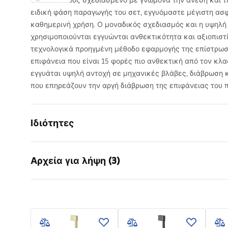
Ένα σετ ντους σχεδιασμένο με γνώμονα την άνεση και τη
ειδική φάση παραγωγής του σετ, εγγυόμαστε μέγιστη ασ
καθημερινή χρήση. Ο μοναδικός σχεδιασμός και η υψηλή
χρησιμοποιούνται εγγυώνται ανθεκτικότητα και αξιοπιστί
τεχνολογικά προηγμένη μέθοδο εφαρμογής της επίστρωσ
επιφάνεια που είναι 15 φορές πιο ανθεκτική από τον κλα
εγγυάται υψηλή αντοχή σε μηχανικές βλάβες, διάβρωση 
που επηρεάζουν την αργή διάβρωση της επιφάνειας του π
Ιδιότητες
Χρώμα
Χρυσό βου
Αρχεία για λήψη (3)
Υλικό
Ορείχαλκος
Τύπος βρύσης
Μονοχρωμ
Πληροφορίες ασφαλείας
Όροι
Τρόπος εγκατάστασης
επιτυχίο
Safety_Information_Shower_set.p
Warra
Ρύθμιση ύψους
Ναι
df
Faucet