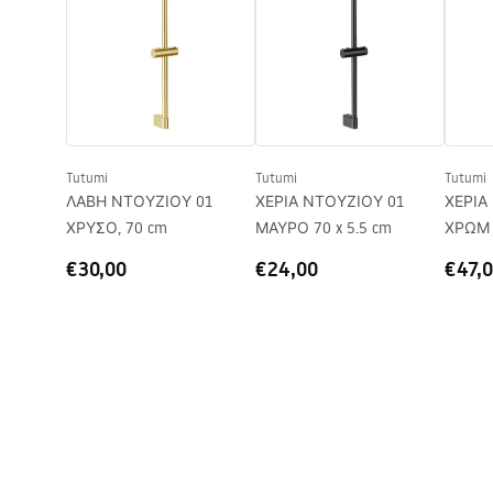
Ελάχιστο ύψος
980
mm
Μέγιστο ύψος
1300
mm
Οδηγίες
Στόμιο μπανιέρας
Ναι, περι
συναρμολόγησης
shower_set.pdf
Ρύθμιση πίεσης
Ναι
Σύστημα Anti-Calc
Ναι
Tutumi
Tutumi
Tutumi
Τεχνολογία επικάλυψης
PVD
ΛΑΒΗ ΝΤΟΥΖΙΟΥ 01
ΧΕΡΙΑ ΝΤΟΥΖΙΟΥ 01
ΧΕΡΙΑ
Διάσταση συνδέσεων νερού
150
mm
ΧΡΥΣΟ, 70 cm
ΜΑΥΡΟ 70 x 5.5 cm
ΧΡΩΜ Μ 70 
Εγγύηση
24 μήνες
cm
€30,00
€24,00
€47,