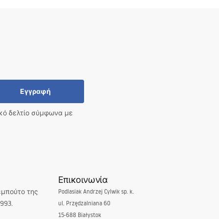
Εγγραφή
ικό δελτίο σύμφωνα με
Επικοινωνία
εμπούτο της
Podlasiak Andrzej Cylwik sp. k.
993.
ul. Przędzalniana 60
15-688 Białystok