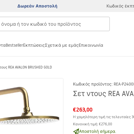
Δωρεάν Αποστολή
Κωδικός έκπ
ντα
Bestseller
Εκπτώσεις
Σχετικά με εμάς
Επικοινωνία
τους REA AVALON BRUSHED GOLD
Κωδικός προϊόντος
:
REA-P2400
Σετ ντους REA AV
€263,00
Η χαμηλότερη τιμή τις τελευταίες 
Κανονική τιμή
:
€276,00
Αποστολή σήμερα.