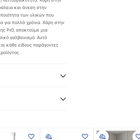
 λειτουργικότητα. Χάρη στην
φάλεια και άνεση στην
 ποιότητα των υλικών που
α για πολλά χρόνια. Χάρη στην
ης PvD, αποκτούμε μια
σικό γαλβανισμό. Αυτό
και κάθε είδους παράγοντες
ροϊόντος.
ρτσισμένο
 , ABS
ία
 εγγύησης
nty_Terms_and_Conditions_
s_-_5.pdf