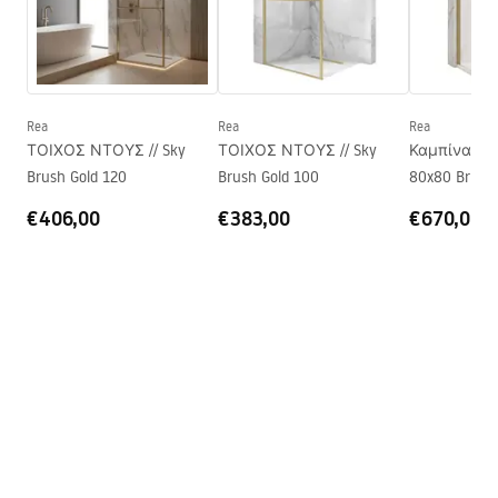
Ελάχιστο ύψος
800
mm
Όροι εγγύησης
Μέγιστο ύψος
1400
mm
Warranty_Terms_and_Conditions_Faucets_-_5.pdf
Στόμιο μπανιέρας
Όχι
Ρύθμιση πίεσης
Ναι
Rea
Rea
Rea
Οδηγίες συναρμολόγησης
ΤΟΙΧΟΣ ΝΤΟΥΣ // Sky
ΤΟΙΧΟΣ ΝΤΟΥΣ // Sky
Καμπίνα Ντο
Σύστημα Anti-Calc
Ναι
shower_set.pdf
Brush Gold 120
Brush Gold 100
80x80 Brush 
Τεχνολογία επικάλυψης
PVD
€406,00
€383,00
€670,00
Διάσταση συνδέσεων
150
mm
Pielęgnacja
νερού
Pielegnacja.pdf
Εγγύηση
5 χρόνια