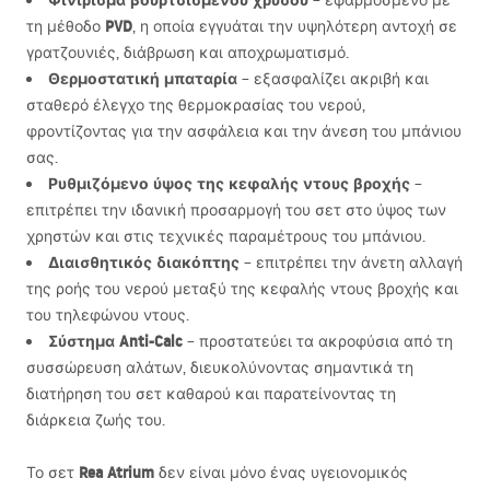
Φινίρισμα βουρτσισμένου χρυσού
– εφαρμοσμένο με
PVD
τη μέθοδο
, η οποία εγγυάται την υψηλότερη αντοχή σε
γρατζουνιές, διάβρωση και αποχρωματισμό.
Θερμοστατική μπαταρία
– εξασφαλίζει ακριβή και
σταθερό έλεγχο της θερμοκρασίας του νερού,
φροντίζοντας για την ασφάλεια και την άνεση του μπάνιου
σας.
Ρυθμιζόμενο ύψος της κεφαλής ντους βροχής
–
επιτρέπει την ιδανική προσαρμογή του σετ στο ύψος των
χρηστών και στις τεχνικές παραμέτρους του μπάνιου.
Διαισθητικός διακόπτης
– επιτρέπει την άνετη αλλαγή
της ροής του νερού μεταξύ της κεφαλής ντους βροχής και
του τηλεφώνου ντους.
Σύστημα Anti-Calc
– προστατεύει τα ακροφύσια από τη
συσσώρευση αλάτων, διευκολύνοντας σημαντικά τη
διατήρηση του σετ καθαρού και παρατείνοντας τη
διάρκεια ζωής του.
Rea Atrium
Το σετ
δεν είναι μόνο ένας υγειονομικός