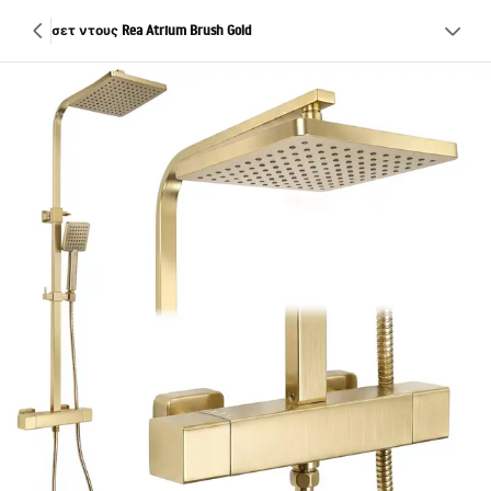
σετ ντους Rea Atrium Brush Gold