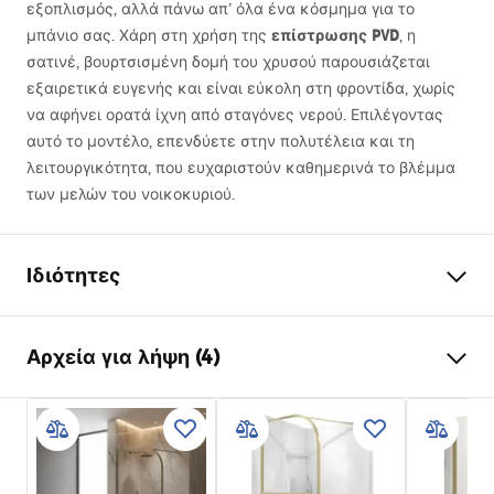
εξοπλισμός, αλλά πάνω απ’ όλα ένα κόσμημα για το
επίστρωσης
PVD
μπάνιο σας. Χάρη στη χρήση της
, η
σατινέ, βουρτσισμένη δομή του χρυσού παρουσιάζεται
εξαιρετικά ευγενής και είναι εύκολη στη φροντίδα, χωρίς
να αφήνει ορατά ίχνη από σταγόνες νερού. Επιλέγοντας
αυτό το μοντέλο, επενδύετε στην πολυτέλεια και τη
λειτουργικότητα, που ευχαριστούν καθημερινά το βλέμμα
των μελών του νοικοκυριού.
Ιδιότητες
Χρώμα
Χρυσό βουρτσισμένο
Αρχεία για λήψη (4)
Υλικό
Ορείχαλκος , ABS
Τύπος βρύσης
Θερμοστατική
Πληροφορίες ασφαλείας
Τρόπος εγκατάστασης
επιτυχίο
Safety_Information_Shower_set.pdf
Ρύθμιση ύψους
Ναι