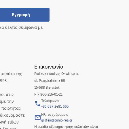
Εγγραφή
ικό δελτίο σύμφωνα με
Επικοινωνία
εμπούτο της
Podlasiak Andrzej Cylwik sp. k.
993.
ul. Przędzalniana 60
15-688 Białystok
οι στις
NIP 966-216-01-21
Τηλέφωνο
υμε την
+30 697 2481 665
 ποιότητας
Ηλ. ταχυδρομείο
Ειδικευόμαστε
grafeio@banio-rea.gr
ωγή ειδών
Η ομάδα εξυπηρέτησης πελατών είναι