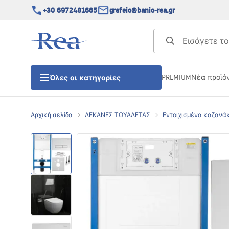
+30 6972481665
grafeio@banio-rea.gr
PREMIUM
Νέα προϊό
Όλες οι κατηγορίες
Αρχική σελίδα
ΛΕΚΑΝΕΣ ΤΟΥΑΛΕΤΑΣ
Εντοιχισμένα καζανά
ΚΑΜΠΙΝΕΣ ΝΤΟΥΖΙΕΡΑΣ
Πόρτες ντουζίερας
ΒΑΣΕΙΣ ΝΤΟΥΖΙΕΡΑΣ
ΣΙΦΩΝΙΑ ΔΑΠΕΔΟΥ