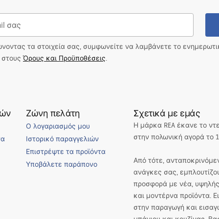
zostałe elementy
ώνοντας τα στοιχεία σας, συμφωνείτε να λαμβάνετε το ενημερωτ
ι στους
Όρους και Προϋποθέσεις
.
τών
Ζώνη πελάτη
Σχετικά με εμάς
Η μάρκα REA έκανε το ντ
Ο λογαριασμός μου
στην πολωνική αγορά το 1
να
Ιστορικό παραγγελιών
Επιστρέψτε τα προϊόντα
Από τότε, ανταποκρινόμεν
Υποβάλετε παράπονο
ανάγκες σας, εμπλουτίζο
προσφορά με νέα, υψηλής
και μοντέρνα προϊόντα. 
στην παραγωγή και εισαγ