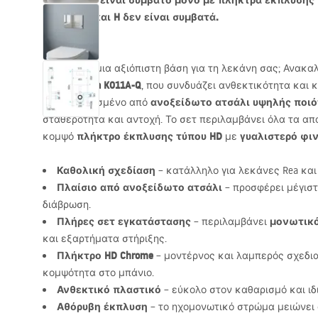
Το πλαίσιο είναι συμβατό μόνο με πλήκτρα έκπλυσης τ
τύπου E, F και H δεν είναι συμβατά.
Αναζητάτε μια αξιόπιστη βάση για τη λεκάνη σας; Ανακα
πλαίσιο Rea K011A-Q
, που συνδυάζει ανθεκτικότητα και 
ανοξείδωτο ατσάλι υψηλής ποι
Κατασκευασμένο από
σταθερότητα και αντοχή. Το σετ περιλαμβάνει όλα τα α
πλήκτρο έκπλυσης τύπου HD
γυαλιστερό φι
κομψό
με
Καθολική σχεδίαση
– κατάλληλο για λεκάνες Rea κα
Πλαίσιο από ανοξείδωτο ατσάλι
– προσφέρει μέγιστ
διάβρωση.
Πλήρες σετ εγκατάστασης
μονωτικό
– περιλαμβάνει
και εξαρτήματα στήριξης.
Πλήκτρο HD Chrome
– μοντέρνος και λαμπερός σχεδι
κομψότητα στο μπάνιο.
Ανθεκτικό πλαστικό
– εύκολο στον καθαρισμό και ιδ
Αθόρυβη έκπλυση
– το ηχομονωτικό στρώμα μειώνει