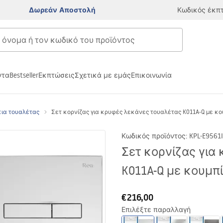
Δωρεάν Αποστολή
Κωδικός έκπ
ντα
Bestseller
Εκπτώσεις
Σχετικά με εμάς
Επικοινωνία
κια τουαλέτας
Σετ κορνίζας για κρυφές λεκάνες τουαλέτας K011A-Q με κο
Κωδικός προϊόντος
:
KPL-E9561
Σετ κορνίζας για
K011A-Q με κουμπ
€216,00
Επιλέξτε παραλλαγή