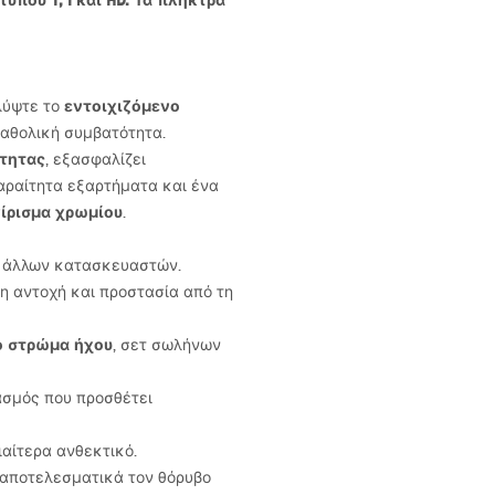
ύπου T, I και HD. Τα πλήκτρα
εντοιχιζόμενο
λύψτε το
καθολική συμβατότητα.
ότητας
, εξασφαλίζει
παραίτητα εξαρτήματα και ένα
νίρισμα χρωμίου
.
ι άλλων κατασκευαστών.
η αντοχή και προστασία από τη
 στρώμα ήχου
, σετ σωλήνων
ασμός που προσθέτει
ιαίτερα ανθεκτικό.
 αποτελεσματικά τον θόρυβο