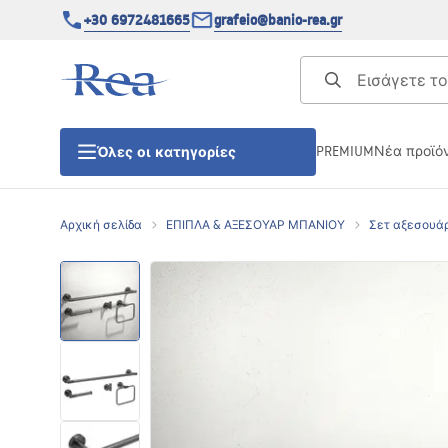
+30 6972481665
grafeio@banio-rea.gr
PREMIUM
Νέα προϊό
Όλες οι κατηγορίες
Αρχική σελίδα
ΕΠΙΠΛΑ & ΑΞΕΣΟΥΑΡ ΜΠΑΝΙΟΥ
Σετ αξεσουά
ΚΑΜΠΙΝΕΣ ΝΤΟΥΖΙΕΡΑΣ
Πόρτες ντουζίερας
ΒΑΣΕΙΣ ΝΤΟΥΖΙΕΡΑΣ
ΣΙΦΩΝΙΑ ΔΑΠΕΔΟΥ