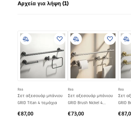
Αρχεία για λήψη (1)
Υλικό
Μέταλλο
Τρόπος εγκατάστασης
Βιδωτός
Όροι εγγύησης
Σειρά
Grid
Warranty_Terms_and_Conditions_Accessories_-_24.pdf
Εγγύηση
24 μήνες
Rea
Rea
Rea
Σετ αξεσουάρ μπάνιου
Σετ αξεσουάρ μπάνιου
Σετ α
GRID Titan 4 τεμάχια
GRID Brush Nickel 4
GRID B
τεμάχια
€87,00
€73,00
€87,