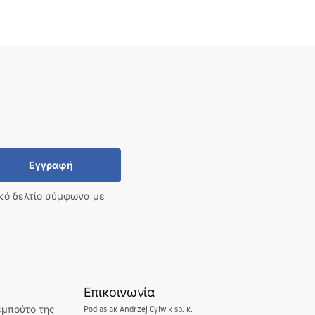
Εγγραφή
ικό δελτίο σύμφωνα με
Επικοινωνία
εμπούτο της
Podlasiak Andrzej Cylwik sp. k.