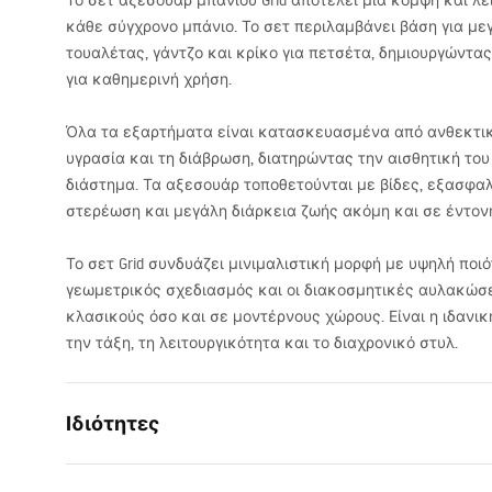
Το σετ αξεσουάρ μπάνιου Grid αποτελεί μια κομψή και λει
κάθε σύγχρονο μπάνιο. Το σετ περιλαμβάνει βάση για μεγ
τουαλέτας, γάντζο και κρίκο για πετσέτα, δημιουργώντας
για καθημερινή χρήση.
Όλα τα εξαρτήματα είναι κατασκευασμένα από ανθεκτικ
υγρασία και τη διάβρωση, διατηρώντας την αισθητική του
διάστημα. Τα αξεσουάρ τοποθετούνται με βίδες, εξασφα
στερέωση και μεγάλη διάρκεια ζωής ακόμη και σε έντον
Το σετ Grid συνδυάζει μινιμαλιστική μορφή με υψηλή πο
γεωμετρικός σχεδιασμός και οι διακοσμητικές αυλακώσει
κλασικούς όσο και σε μοντέρνους χώρους. Είναι η ιδανικ
την τάξη, τη λειτουργικότητα και το διαχρονικό στυλ.
Ιδιότητες
Χρώμα
Τιτάνιο