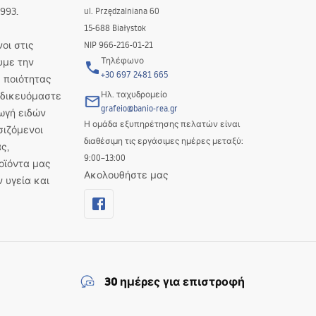
993.
ul. Przędzalniana 60
15-688 Białystok
οι στις
NIP 966-216-01-21
Τηλέφωνο
υμε την
+30 697 2481 665
 ποιότητας
Ηλ. ταχυδρομείο
Ειδικευόμαστε
grafeio@banio-rea.gr
ωγή ειδών
Η ομάδα εξυπηρέτησης πελατών είναι
σιζόμενοι
διαθέσιμη τις εργάσιμες ημέρες μεταξύ:
ς,
9:00–13:00
οϊόντα μας
Ακολουθήστε μας
ν υγεία και
30 ημέρες για επιστροφή