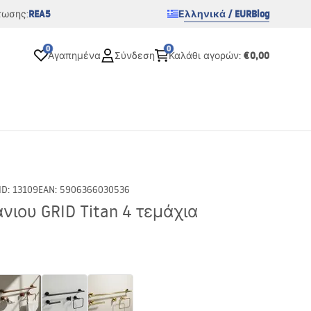
REA5
Ελληνικά / EUR
Blog
τωσης:
0
0
€0,00
Αγαπημένα
Σύνδεση
Καλάθι αγορών
:
ID
:
13109
EAN
:
5906366030536
ιου GRID Titan 4 τεμάχια