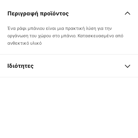
Περιγραφή προϊόντος
Ένα ράφι μπάνιου είναι μια πρακτική λύση για την
οργάνωση του χώρου στο μπάνιο. Κατασκευασμένο από
ανθεκτικό υλικό
Ιδιότητες
Χρώμα
Μαύρο
Υλικό
ανοξείδωτο ατσάλι
Τρόπος εγκατάστασης
Βιδωτός
Πλάτος
450
mm
Ύψος
50
mm
Βάθος
90
mm