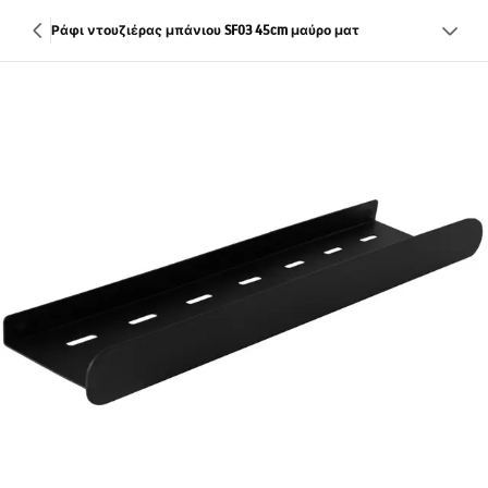
Ράφι ντουζιέρας μπάνιου SF03 45cm μαύρο ματ