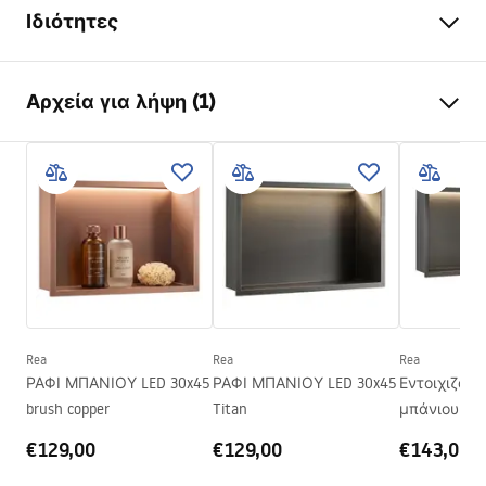
Ιδιότητες
Χρώμα
Χρυσό βουρτσισμένο
Αρχεία για λήψη (1)
Υλικό
ανοξείδωτο ατσάλι
Τρόπος εγκατάστασης
Αυτοκόλλητος
Όροι εγγύησης
Πλάτος
480
mm
Warranty_Terms_and_Conditions_Accessories_-_24.pdf
Ύψος
330
mm
Βάθος
100
mm
Εγγύηση
24 μήνες
Rea
Rea
Rea
ΡΑΦΙ ΜΠΑΝΙΟΥ LED 30x45
ΡΑΦΙ ΜΠΑΝΙΟΥ LED 30x45
Εντοιχιζόμ
brush copper
Titan
μπάνιου LED
€129,00
€129,00
€143,00