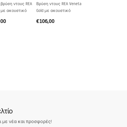
 βρύση ντους REA
Βρύση ντους REA Veneta
 με ακουστικό
Gold με ακουστικό
ξω
σωτερικό του τζαμιού
,00
€106,00
ρτσισμένο
λτίο
 με νέα και προσφορές!