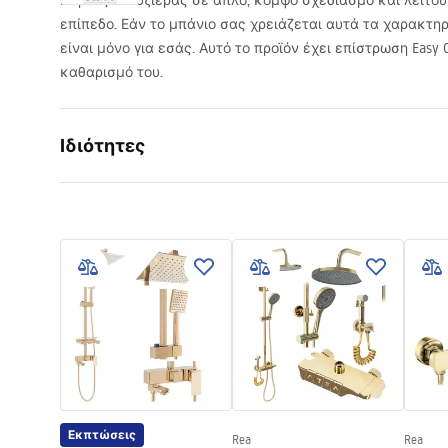
Πόρτες ντουζιέρας σε απλό, κομψό σχεδιασμό και λειτο
επίπεδο. Εάν το μπάνιο σας χρειάζεται αυτά τα χαρακτηρ
είναι μόνο για εσάς. Αυτό το προϊόν έχει επίστρωση Easy 
καθαρισμό του.
Ιδιότητες
Μέθοδος ανοίγματος πόρτας
Ανάκλισης
Μέγεθος πόρτας
80
Κατεύθυνση πόρτας
Γενικής χ
Πάχος τζαμιού
6 mm
Ύψος πόρτας ντους
200
cm
Ύψος πόρτας ντους
205
Πλάτος εισόδου
50 cm
Υλικό προφίλ
Αλουμίνιο
Εκπτώσεις
Rea
Rea