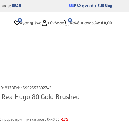
REA5
Ελληνικά / EUR
Blog
τωσης:
0
0
€0,00
Αγαπημένα
Σύνδεση
Καλάθι αγορών
:
ID
:
8178
EAN
:
5902557392742
Rea Hugo 80 Gold Brushed
-
13
%
30 ημέρες πριν την έκπτωση:
€443,00