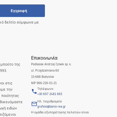
Εγγραφή
ικό δελτίο σύμφωνα με
Επικοινωνία
εμπούτο της
Podlasiak Andrzej Cylwik sp. k.
993.
ul. Przędzalniana 60
15-688 Białystok
οι στις
NIP 966-216-01-21
Τηλέφωνο
υμε την
+30 697 2481 665
 ποιότητας
Ηλ. ταχυδρομείο
Ειδικευόμαστε
grafeio@banio-rea.gr
ωγή ειδών
Η ομάδα εξυπηρέτησης πελατών είναι
σιζόμενοι