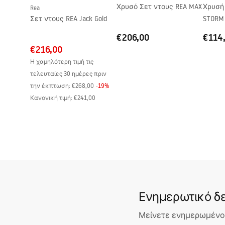
Υλικό λαβής
Αλουμίνιο
Χρυσό Σετ ντους REA MAX
Χρυσή
Rea
Σετ ντους REA Jack Gold
STORM
Κατεύθυνση ανοίγματος
προς τα έ
Επίστρωση Easy Clean
Ναι, στο ε
€206,00
€114
€216,00
Φινίρισμα προφίλ
Χρυσό βου
Η χαμηλότερη τιμή τις
Ρύθμιση σε προφίλ
2 cm
τελευταίες 30 ημέρες πριν
περιλαμβάνεται σετ φλάντζας
Ναι
την έκπτωση:
€268,00
-
19
%
Κανονική τιμή
:
€241,00
Δυνατότητα εγκατάστασης χωρίς δίσκο
Ναι
ντους
Εγγύηση
24 μήνες
Ενημερωτικό δε
Μείνετε ενημερωμένοι