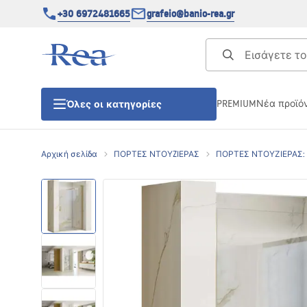
+30 6972481665
grafeio@banio-rea.gr
PREMIUM
Νέα προϊό
Όλες οι κατηγορίες
Αρχική σελίδα
ΠΟΡΤΕΣ ΝΤΟΥZΙΕΡΑΣ
ΠΟΡΤΕΣ ΝΤΟΥΖΙΕΡΑΣ:
ΚΑΜΠΙΝΕΣ ΝΤΟΥΖΙΕΡΑΣ
Πόρτες ντουζίερας
ΒΑΣΕΙΣ ΝΤΟΥΖΙΕΡΑΣ
ΣΙΦΩΝΙΑ ΔΑΠΕΔΟΥ