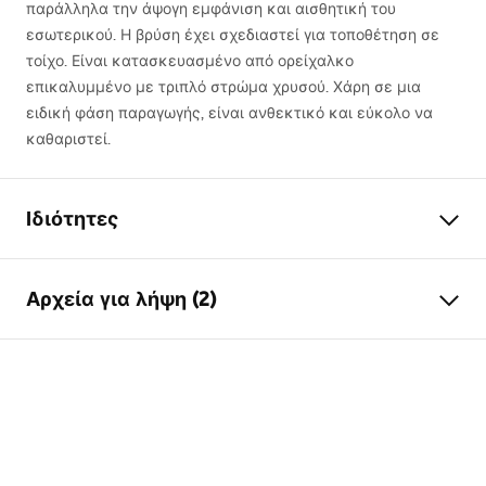
παράλληλα την άψογη εμφάνιση και αισθητική του
εσωτερικού. Η βρύση έχει σχεδιαστεί για τοποθέτηση σε
τοίχο. Είναι κατασκευασμένο από ορείχαλκο
επικαλυμμένο με τριπλό στρώμα χρυσού. Χάρη σε μια
ειδική φάση παραγωγής, είναι ανθεκτικό και εύκολο να
καθαριστεί.
Ιδιότητες
Τύπος βρύσης
ντους
Αρχεία για λήψη (2)
Τρόπος εγκατάστασης
Επιτοίχια
Χρώμα
Χρυσό
Οδηγίες συναρμολόγησης
Υλικό
Ορείχαλκος , ABS
Faucet.pdf
Ύψος
120
mm
Τεχνολογία επικάλυψης
PVD
Όροι εγγύησης
Διάμετρος σύνδεσης
1/2 ίντσας