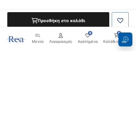
Προσθήκη στο καλάθι
0
0
Μενού
Λογαριασμός
Αγαπημένα
Καλάθι αγορών
Ενημερωτικό δελτίο
Μείνετε ενημερωμένοι με νέα και προσφορές!
Εγγραφή
Εισάγοντας και επιβεβαιώνοντας τα στοιχεία σας,