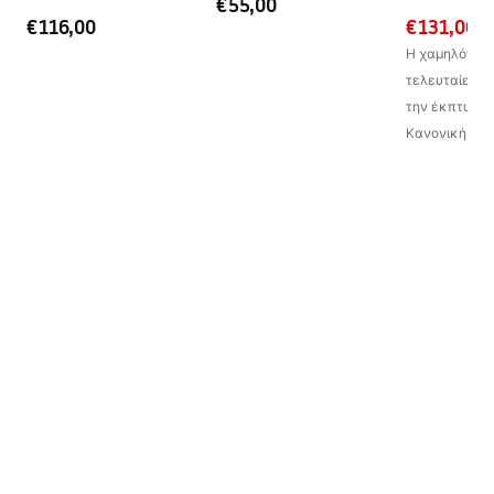
€55,00
€116,00
€131,00
Η χαμηλότερη 
τελευταίες 30
την έκπτωση:
Κανονική τιμ