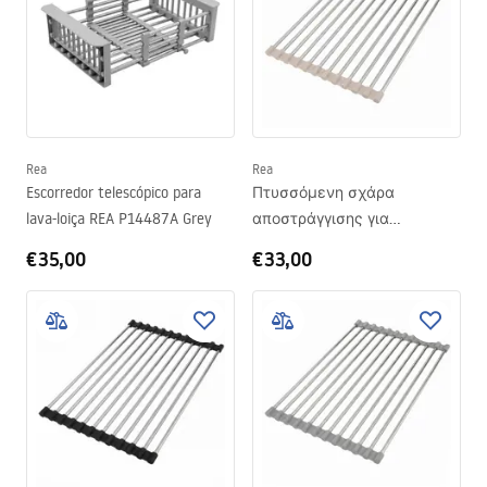
Rea
Rea
Escorredor telescópico para
Πτυσσόμενη σχάρα
lava-loiça REA P14487A Grey
αποστράγγισης για
νεροχύτη REA P12298B Beige
€35,00
€33,00