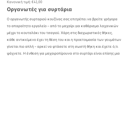
Κανονική τιμή
:
€41,00
Οργανωτές για συρτάρια
Ο οργανωτής συρταριού κουζίνας σας επιτρέπει να βρείτε γρήγορα
το απαραίτητο εργαλείο – από το μαχαίρι για καθάρισμα λαχανικών
μέχρι το κουταλάκι του τσαγιού. Χάρη στις διαχωριστικές θήκες,
κάθε αντικείμενο έχει τη θέση του και η προετοιμασία των γευμάτων
γίνεται πιο απλή – αρκεί να φτάσετε στη σωστή θήκη και έχετε ό,τι
ψάχνετε. Η ένθεση για μαχαιροπίρουνα στο συρτάρι είναι επίσης μια
εξαιρετική ιδέα για κουζίνες σε ενοικιαζόμενα διαμερίσματα, όπου
συχνά λείπει ο χώρος για επιπλέον ντουλάπια. Είναι ένα αξεσουάρ
που αυξάνει σημαντικά την άνεση χρήσης του χώρου κουζίνας.
Ο οργανωτής για μαχαιροπίρουνα στο συρτάρι λειτουργεί καλά και
εκτός κουζίνας – π.χ. σε ένα γραφείο. Η πολυλειτουργικότητά του
σημαίνει ότι μπορεί να εξυπηρετήσει πολλούς ρόλους ανάλογα με τις
ανάγκες των νοικοκυριών, όχι μόνο για αποθήκευση μαχαιριών,
κουταλιών ή πιρουνιών. Χάρη στην επεκτεινόμενη κατασκευή του,
μπορείτε εύκολα να τον προσαρμόσετε σε διάφορα συρτάρια. Είναι
ένα προϊόν με περισσότερες από μία χρήσεις.