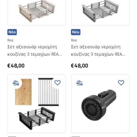
τρόπος να αποφύγετε την ακαταστασία κατά το
μαγείρεμα, καθώς και να σταματήσετε να χάνετε τα
μαχαιροπίρουνα και να τα ψάχνετε σε όλη την κουζίνα.
Νέο
Νέο
Rea
Rea
Σετ αξεσουάρ νεροχύτη
Σετ αξεσουάρ νεροχύτη
κουζίνας 3 τεμαχίων REA
κουζίνας 3 τεμαχίων REA
Beige
Grey
€48,00
€48,00