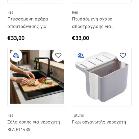
Rea
Rea
Πτυσσόμενη σχάρα
Πτυσσόμενη σχάρα
αποστράγγισης για
αποστράγγισης για
νεροχύτη REA P12298 Black
νεροχύτη REA P12298A Grey
€33,00
€33,00
Rea
Tutumi
Ξύλο κοπής για νεροχύτη
Γκρι οργανωτής νεροχύτη
REA P14489