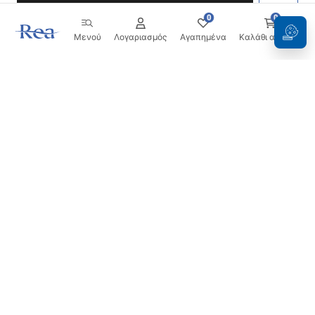
0
0
Μενού
Λογαριασμός
Αγαπημένα
Καλάθι αγορών
Ενημερωτικό δελτίο
Μείνετε ενημερωμένοι με νέα και προσφορές!
Εγγραφή
Εισάγοντας και επιβεβαιώνοντας τα στοιχεία σας,
συμφωνείτε να λαμβάνετε το ενημερωτικό δελτίο
σύμφωνα με τους όρους που ορίζονται στους
Όρους και
Προϋποθέσεις
.