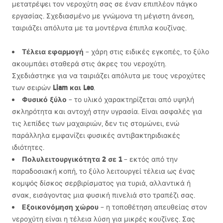
μετατρέψει τον νεροχύτη σας σε έναν επιπλέον πάγκο
εργασίας. Σχεδιασμένο με γνώμονα τη μέγιστη άνεση,
ταιριάζει απόλυτα με τα μοντέρνα έπιπλα κουζίνας.
Τέλεια εφαρμογή
– χάρη στις ειδικές εγκοπές, το ξύλο
ακουμπάει σταθερά στις άκρες του νεροχύτη.
Σχεδιάστηκε για να ταιριάζει απόλυτα με τους νεροχύτες
Liam και Leo
των σειρών
.
Φυσικό ξύλο
– το υλικό χαρακτηρίζεται από υψηλή
σκληρότητα και αντοχή στην υγρασία. Είναι ασφαλές για
τις λεπίδες των μαχαιριών, δεν τις στομώνει, ενώ
παράλληλα εμφανίζει φυσικές αντιβακτηριδιακές
ιδιότητες.
Πολυλειτουργικότητα 2 σε 1
– εκτός από την
παραδοσιακή κοπή, το ξύλο λειτουργεί τέλεια ως ένας
κομψός δίσκος σερβιρίσματος για τυριά, αλλαντικά ή
σνακ, εισάγοντας μια φυσική πινελιά στο τραπέζι σας.
Εξοικονόμηση χώρου
– η τοποθέτηση απευθείας στον
νεροχύτη είναι η τέλεια λύση για μικρές κουζίνες. Σας