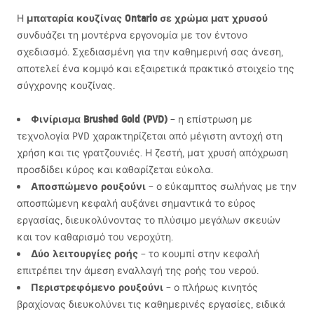
μπαταρία κουζίνας Ontario σε χρώμα ματ χρυσού
Η
συνδυάζει τη μοντέρνα εργονομία με τον έντονο
σχεδιασμό. Σχεδιασμένη για την καθημερινή σας άνεση,
αποτελεί ένα κομψό και εξαιρετικά πρακτικό στοιχείο της
σύγχρονης κουζίνας.
Φινίρισμα Brushed Gold (
PVD
)
– η επίστρωση με
τεχνολογία
PVD
χαρακτηρίζεται από μέγιστη αντοχή στη
χρήση και τις γρατζουνιές. Η ζεστή, ματ χρυσή απόχρωση
προσδίδει κύρος και καθαρίζεται εύκολα.
Αποσπώμενο ρουξούνι
– ο εύκαμπτος σωλήνας με την
αποσπώμενη κεφαλή αυξάνει σημαντικά το εύρος
εργασίας, διευκολύνοντας το πλύσιμο μεγάλων σκευών
και τον καθαρισμό του νεροχύτη.
Δύο λειτουργίες ροής
– το κουμπί στην κεφαλή
επιτρέπει την άμεση εναλλαγή της ροής του νερού.
Περιστρεφόμενο ρουξούνι
– ο πλήρως κινητός
βραχίονας διευκολύνει τις καθημερινές εργασίες, ειδικά