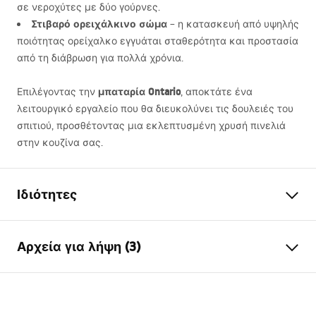
σε νεροχύτες με δύο γούρνες.
Στιβαρό ορειχάλκινο σώμα
– η κατασκευή από υψηλής
ποιότητας ορείχαλκο εγγυάται σταθερότητα και προστασία
από τη διάβρωση για πολλά χρόνια.
μπαταρία Ontario
Επιλέγοντας την
, αποκτάτε ένα
λειτουργικό εργαλείο που θα διευκολύνει τις δουλειές του
σπιτιού, προσθέτοντας μια εκλεπτυσμένη χρυσή πινελιά
στην κουζίνα σας.
Ιδιότητες
Τύπος βρύσης
κουζίνα
Αρχεία για λήψη (3)
Τρόπος εγκατάστασης
Επιτραπέζια
Χρώμα
Χρυσό βουρτσισμένο
Οδηγίες συναρμολόγησης
Τύπος στομίου
Περιστρεφόμενη
Faucet.pdf