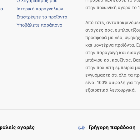
Η μάρκα REA έκανε το ντ
Ο λογαριασμός μου
στην πολωνική αγορά το 1
να
Ιστορικό παραγγελιών
Επιστρέψτε τα προϊόντα
Από τότε, ανταποκρινόμεν
Υποβάλετε παράπονο
ανάγκες σας, εμπλουτίζο
προσφορά με νέα, υψηλής
και μοντέρνα προϊόντα. 
στην παραγωγή και εισαγ
μπάνιου και κουζίνας. Βα
στην πολυετή εμπειρία μα
εγγυόμαστε ότι όλα τα πρ
είναι 100% ασφαλή για τη
εξαιρετικά λειτουργικά.
αλείς αγορές
Γρήγορη παράδοση