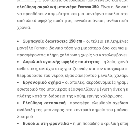
Ανακαλύψτε τον τέλειο συνδυασμό πολυτέλειας και εξαι
ελεύθερη ακρυλική μπανιέρα Ferrano 150
. Είναι η ιδανι
να προσθέσουν κομψότητα και μια μοντέρνα πινελιά στ
από υλικά υψηλής ποιότητας, εγγυάται άνεση, ανθεκτικότ
χρόνια.
Συμπαγείς διαστάσεις 150 cm
– οι τέλεια επιλεγμένε
μοντέλο Ferrano ιδανικό τόσο για μικρότερα όσο και για 
προσφέροντας πλήρη χαλάρωση χωρίς να καταλαμβάνει 
Ακρυλικό υγιεινής υψηλής ποιότητας
– η λεία, χιον
ανθεκτική, αντέχει στις γρατζουνιές και τον αποχρωματι
θερμοκρασία του νερού, εξασφαλίζοντας μεγάλα, χαλαρω
Εργονομικό σχήμα
– οι απαλές, αεροδυναμικές γραμ
εσωτερικό της μπανιέρας εξασφαλίζουν μέγιστη άνεση κ
πλάτης κατά τη διάρκεια της καθημερινής χαλάρωσης.
Ελεύθερη κατασκευή
– προσφέρει ελευθερία σχεδιασ
ανάδειξη της μπανιέρας στο κεντρικό σημείο του μπάνι
λουτρού.
Ευκολία στη φροντίδα
– η μη πορώδης ακρυλική επι