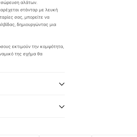
υσσώρευση αλάτων.
παρέχεται στάνταρ με λευκή
αταρίες σας, μπορείτε να
αλβίδας, δημιουργώντας μια
όσους εκτιμούν την κομψότητα,
υναμικό της σχήμα θα
οφορίες ασφαλείας
KI_BEZPIECZENSTWA_WAN