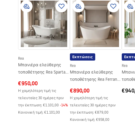
Πλάτος
740
mm
h.pdf
NY.pdf
Ύψος
670
mm
Πλευρά εγκατάστασης
Καθολικό
Όροι εγγύησης
Βαλβίδα και σιφόνι περιλαμβάνονται
Ναι
Warranty_Terms_and_Conditions_
Bathtubs.pdf
Εγγύηση
24 μήνες
Εκπτώσεις
Εκπτ
Rea
Μπανιέρα ελεύθερης
Rea
Rea
τοποθέτησης Rea Sparta
Μπανιέρα ελεύθερης
Μπανι
175
τοποθέτησης Rea Ferrano
τοποθέτησ
€950,00
150
Rea Fe
€890,00
€940
Η χαμηλότερη τιμή τις
τελευταίες 30 ημέρες πριν
Η χαμηλότερη τιμή τις
την έκπτωση:
€1.101,00
-
14
%
τελευταίες 30 ημέρες πριν
Κανονική τιμή
:
€1.101,00
την έκπτωση:
€879,00
Κανονική τιμή
:
€958,00