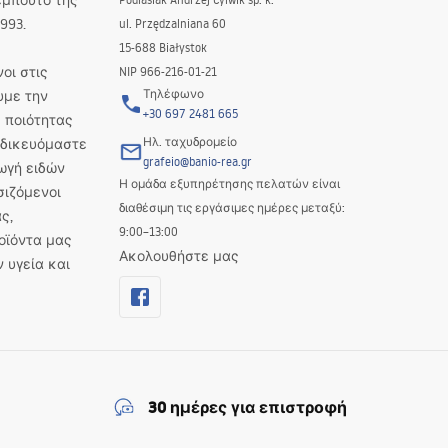
εμπούτο της
993.
ul. Przędzalniana 60
15-688 Białystok
οι στις
NIP 966-216-01-21
Τηλέφωνο
υμε την
+30 697 2481 665
 ποιότητας
Ηλ. ταχυδρομείο
Ειδικευόμαστε
grafeio@banio-rea.gr
ωγή ειδών
Η ομάδα εξυπηρέτησης πελατών είναι
σιζόμενοι
διαθέσιμη τις εργάσιμες ημέρες μεταξύ:
ς,
9:00–13:00
οϊόντα μας
Ακολουθήστε μας
ν υγεία και
30 ημέρες για επιστροφή