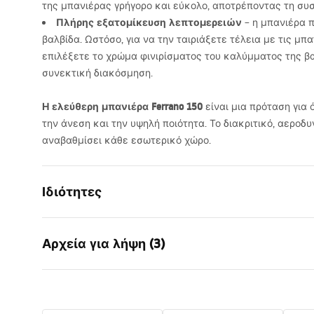
της μπανιέρας γρήγορο και εύκολο, αποτρέποντας τη σ
Πλήρης εξατομίκευση λεπτομερειών
– η μπανιέρα 
βαλβίδα. Ωστόσο, για να την ταιριάξετε τέλεια με τις μπ
επιλέξετε το χρώμα φινιρίσματος του καλύμματος της β
συνεκτική διακόσμηση.
Η ελεύθερη μπανιέρα Ferrano 150
είναι μια πρόταση για 
την άνεση και την υψηλή ποιότητα. Το διακριτικό, αεροδ
αναβαθμίσει κάθε εσωτερικό χώρο.
Ιδιότητες
Τύπος λουτρού
ελεύθερο
Αρχεία για λήψη (3)
Χρώμα
Λευκό
Υλικό
Ακρυλικό
Manual
Πληρ
Μήκος
1500
mm
Instrukcja_wanien_wolnostoj__cyc
WARUN