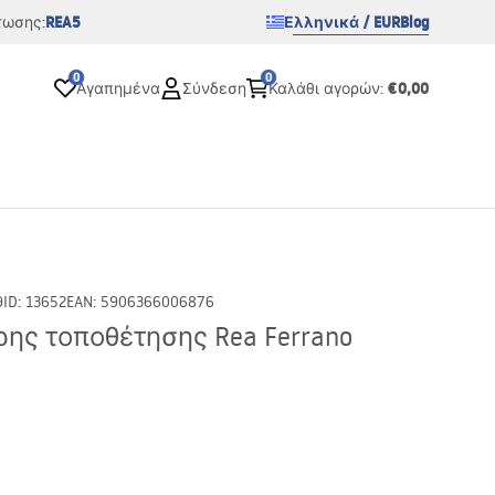
REA5
Ελληνικά / EUR
Blog
τωσης:
0
0
€0,00
Αγαπημένα
Σύνδεση
Καλάθι αγορών
:
9
ID
:
13652
EAN
:
5906366006876
ης τοποθέτησης Rea Ferrano