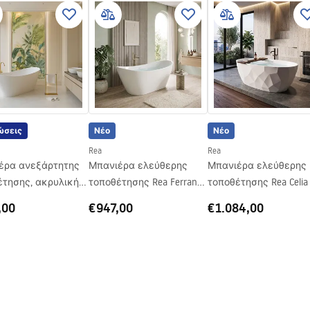
ώσεις
Νέο
Νέο
Rea
Rea
έρα ανεξάρτητης
Μπανιέρα ελεύθερης
Μπανιέρα ελεύθερης
ης, ακρυλική
τοποθέτησης Rea Ferrano
τοποθέτησης Rea Celia
rrano Slim 170 εκ.
180
,00
€947,00
€1.084,00