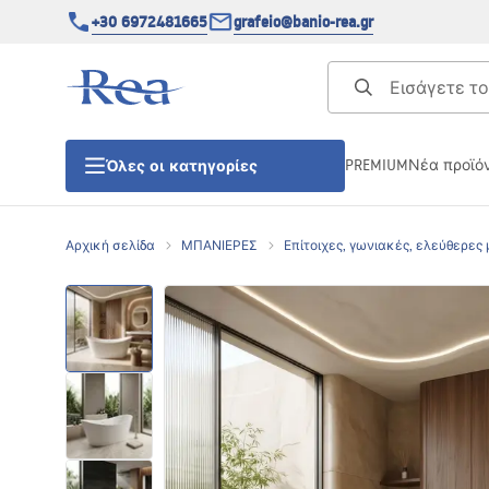
+30 6972481665
grafeio@banio-rea.gr
PREMIUM
Νέα προϊό
Όλες οι κατηγορίες
Αρχική σελίδα
ΜΠΑΝΙΕΡΕΣ
Επίτοιχες, γωνιακές, ελεύθερες
ΚΑΜΠΙΝΕΣ ΝΤΟΥΖΙΕΡΑΣ
Πόρτες ντουζίερας
ΒΑΣΕΙΣ ΝΤΟΥΖΙΕΡΑΣ
ΣΙΦΩΝΙΑ ΔΑΠΕΔΟΥ