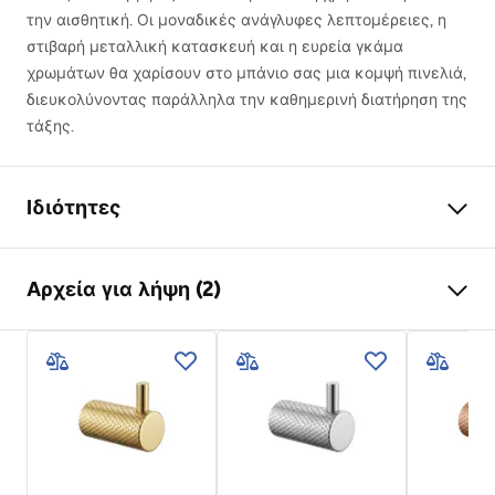
την αισθητική. Οι μοναδικές ανάγλυφες λεπτομέρειες, η
στιβαρή μεταλλική κατασκευή και η ευρεία γκάμα
χρωμάτων θα χαρίσουν στο μπάνιο σας μια κομψή πινελιά,
διευκολύνοντας παράλληλα την καθημερινή διατήρηση της
τάξης.
Ιδιότητες
Χρώμα
Χαλκός βουρτσισμένος
Αρχεία για λήψη (2)
Υλικό
Μέταλλο
Τρόπος εγκατάστασης
Βιδωτός
Όροι εγγύησης
Πλάτος
595
mm
Warranty_Terms_and_Conditions_Accessories_-_24.pdf
Ύψος
23
mm
Βάθος
68
mm
Πληροφορίες ασφαλείας
Σειρά
Otto
Safety_Information_Accessories.pdf