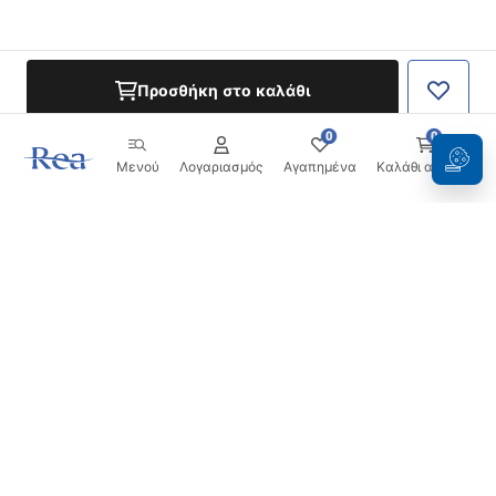
Προσθήκη στο καλάθι
0
0
Μενού
Λογαριασμός
Αγαπημένα
Καλάθι αγορών
Ενημερωτικό δελτίο
Μείνετε ενημερωμένοι με νέα και προσφορές!
Εγγραφή
Εισάγοντας και επιβεβαιώνοντας τα στοιχεία σας,