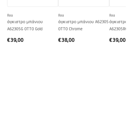
Εγγύηση
24 μήνες
Rea
Rea
Rea
άγκιστρο μπάνιου
άγκιστρο μπάνιου A62305
άγκιστρο μ
A62305G OTTO Gold
OTTO Chrome
A62305RG OT
€39,00
€38,00
€39,00