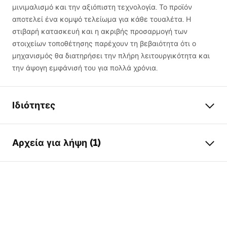
μινιμαλισμό και την αξιόπιστη τεχνολογία. Το προϊόν
αποτελεί ένα κομψό τελείωμα για κάθε τουαλέτα. Η
στιβαρή κατασκευή και η ακριβής προσαρμογή των
στοιχείων τοποθέτησης παρέχουν τη βεβαιότητα ότι ο
μηχανισμός θα διατηρήσει την πλήρη λειτουργικότητα και
την άψογη εμφάνισή του για πολλά χρόνια.
Ιδιότητες
Χρώμα
Χαλκός βουρτσισμένος
Αρχεία για λήψη (1)
Υλικό
Μέταλλο
Ύψος
155
mm
Οδηγίες εγκατάστασης
Πλάτος
240
mm
STELA___PODTYNKOWY_WC_K011A-Q.pdf
Βάθος
35
mm
Συμβατός σκελετός
K011A-Q , Slim 024N