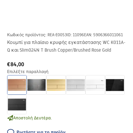
Κωδικός προϊόντος
:
REA-E0053
ID
:
11096
EAN
:
5906366011061
Κουμπί για πλαίσιο κρυφής εγκατάστασης WC K011A-
Q και Slim024N T Brush Copper/Brushed Rose Gold
€84,00
Επιλέξτε παραλλαγή
Αποστολή Δευτέρα.
Ρωτήστε για το προϊόν