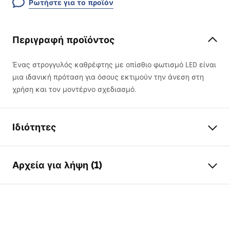
Ρωτήστε για το προϊόν
Περιγραφή προϊόντος
Ένας στρογγυλός καθρέφτης με οπίσθιο φωτισμό
LED
είναι
μια ιδανική πρόταση για όσους εκτιμούν την άνεση στη
χρήση και τον μοντέρνο σχεδιασμό.
Ιδιότητες
Ύψος
885
mm
Αρχεία για λήψη (1)
Πλάτος
885
mm
Βάθος
20
mm
manual mirror led
Φωτισμός LED
Ναι
manual mirror led.pdf
Πλαίσιο
Όχι