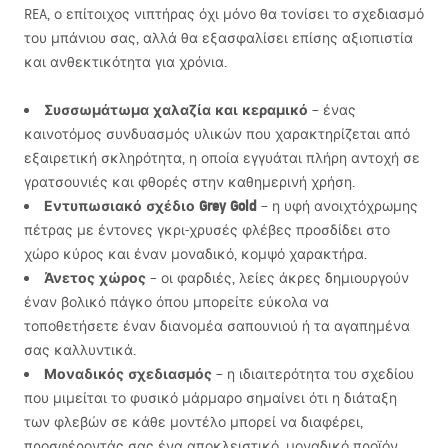
REA
, ο επίτοιχος νιπτήρας όχι μόνο θα τονίσει το σχεδιασμό
του μπάνιου σας, αλλά θα εξασφαλίσει επίσης αξιοπιστία
και ανθεκτικότητα για χρόνια.
Συσσωμάτωμα χαλαζία και κεραμικό
– ένας
καινοτόμος συνδυασμός υλικών που χαρακτηρίζεται από
εξαιρετική σκληρότητα, η οποία εγγυάται πλήρη αντοχή σε
γρατσουνιές και φθορές στην καθημερινή χρήση.
Εντυπωσιακό σχέδιο Grey Gold
– η υφή ανοιχτόχρωμης
πέτρας με έντονες γκρι-χρυσές φλέβες προσδίδει στο
χώρο κύρος και έναν μοναδικό, κομψό χαρακτήρα.
Άνετος χώρος
– οι φαρδιές, λείες άκρες δημιουργούν
έναν βολικό πάγκο όπου μπορείτε εύκολα να
τοποθετήσετε έναν διανομέα σαπουνιού ή τα αγαπημένα
σας καλλυντικά.
Μοναδικός σχεδιασμός
– η ιδιαιτερότητα του σχεδίου
που μιμείται το φυσικό μάρμαρο σημαίνει ότι η διάταξη
των φλεβών σε κάθε μοντέλο μπορεί να διαφέρει,
προσφέροντάς σας ένα αποκλειστικό, μοναδικό προϊόν.