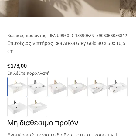
Κωδικός προϊόντος
:
REA-U9960
ID
:
13690
EAN
:
5906366036842
Επιτοίχιος νιπτήρας Rea Aresa Grey Gold 80 x 50x 16,5
cm
€173,00
Επιλέξτε παραλλαγή
Μη διαθέσιμο προϊόν
Ενημέρωσέ με για τη διαθεσιμότητα μέσω email.