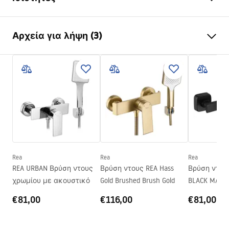
Τύπος βρύσης
ντους
Αρχεία για λήψη (3)
Τρόπος εγκατάστασης
Επιτοίχια
Χρώμα
Χρυσό βουρτσισμένο
Οδηγίες συναρμολόγησης
Υλικό
Ορείχαλκος , ABS
Faucet.pdf
Ύψος
115
mm
Τεχνολογία επικάλυψης
PVD
Pielęgnacja
Διάμετρος σύνδεσης
1/2 ίντσας
Pielęgnacja.pdf
Διάσταση συνδέσεων
150
mm
νερού
Rea
Rea
Rea
Όροι εγγύησης
Εγγύηση
5 χρόνια
REA URBAN Βρύση ντους
Βρύση ντους REA Hass
Βρύση ντου
Warranty_Terms_and_Conditions_Faucets_-_5.pdf
χρωμίου με ακουστικό
Gold Brushed Brush Gold
BLACK MAT 
€81,00
€116,00
€81,00