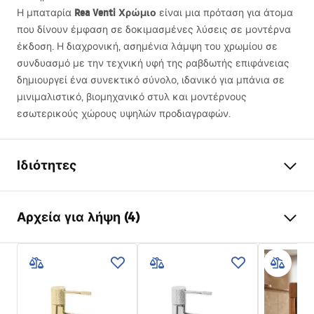
Rea Venti Χρώμιο
Η μπαταρία
είναι μια πρόταση για άτομα
που δίνουν έμφαση σε δοκιμασμένες λύσεις σε μοντέρνα
έκδοση. Η διαχρονική, ασημένια λάμψη του χρωμίου σε
συνδυασμό με την τεχνική υφή της ραβδωτής επιφάνειας
δημιουργεί ένα συνεκτικό σύνολο, ιδανικό για μπάνια σε
μινιμαλιστικό, βιομηχανικό στυλ και μοντέρνους
εσωτερικούς χώρους υψηλών προδιαγραφών.
Ιδιότητες
Τύπος βρύσης
του νιπτήρα
Αρχεία για λήψη (4)
Τρόπος εγκατάστασης
Επιτοίχια , Εντοιχιζόμενη
Χρώμα
Χρώμιο
Οδηγίες συναρμολόγησης
Τύπος στομίου
Σταθερή
Faucet.pdf
Υλικό
Ορείχαλκος