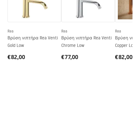
Εύρος εκροής
175
mm
manual
Ύψος
125
mm
manual podt.pdf
Τεχνολογία επικάλυψης
Chrome plating
Διάμετρος σύνδεσης
1/2 ίντσας
Rea
Rea
Rea
Pielęgnacja
Βρύση νιπτήρα Rea Venti
Βρύση νιπτήρα Rea Venti
Βρύση νιπτή
Εγγύηση
5 χρόνια
Pielęgnacja.pdf
Gold Low
Chrome Low
Copper Low
€82,00
€77,00
€82,00
Όροι εγγύησης
Warranty_Terms_and_Conditions_Faucets_-_5.pdf