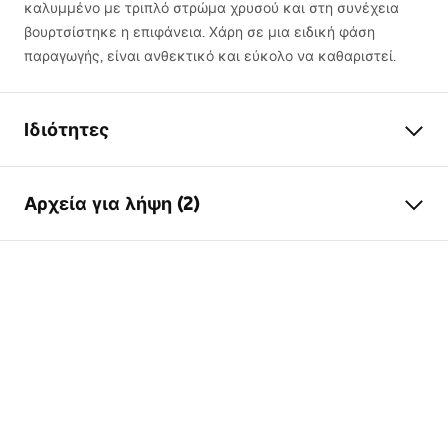
καλυμμένο με τριπλό στρώμα χρυσού και στη συνέχεια
βουρτσίστηκε η επιφάνεια. Χάρη σε μια ειδική φάση
παραγωγής, είναι ανθεκτικό και εύκολο να καθαριστεί.
Ιδιότητες
Τύπος βρύσης
του μπιντέ
Αρχεία για λήψη (2)
Τρόπος εγκατάστασης
Επιτοίχια
Χρώμα
Μαύρο
Οδηγίες συναρμολόγησης
Τύπος στομίου
Σταθερή
Faucet.pdf
Υλικό
Ορείχαλκος
Ύψος
110
mm
Όροι εγγύησης
Τεχνολογία επικάλυψης
Ηλεκτρολυτική
Warranty_Terms_and_Conditions_Faucets_-_5.pdf
επιμετάλλωση
Διάμετρος σύνδεσης
1/2 ίντσας