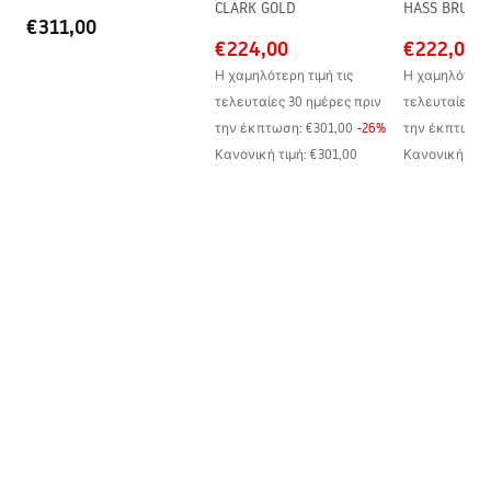
CLARK GOLD
HASS BRUSH
χρυσό
€311,00
€224,00
€222,00
Η χαμηλότερη τιμή τις
Η χαμηλότερη 
τελευταίες 30 ημέρες πριν
τελευταίες 30
την έκπτωση:
€301,00
-
26
%
την έκπτωση:
Κανονική τιμή
:
€301,00
Κανονική τιμ