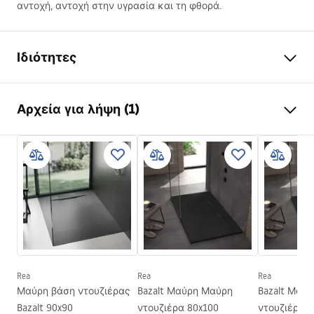
αντοχή, αντοχή στην υγρασία και τη φθορά.
Ιδιότητες
Χρώμα
Μαύρο
Αρχεία για λήψη (1)
Υλικό
Σύνθετο υλικό SMC
Μήκος
1200
mm
Οδηγίες συναρμολόγησης
Πλάτος
900
mm
Shower tray.pdf
Ύψος
25
mm
Τρόπος εγκατάστασης
Στο πάτωμα,
Εντοιχιζόμενος
Διάμετρος αποχέτευση
90
mm
Κόβεται
Ναι
Rea
Rea
Rea
Συμπεριλαμβάνεται σιφώνι
Ναι
Μαύρη βάση ντουζιέρας
Bazalt Μαύρη Μαύρη
Bazalt Μαύ
οσμών
Bazalt 90x90
ντουζιέρα 80x100
ντουζιέρα 8