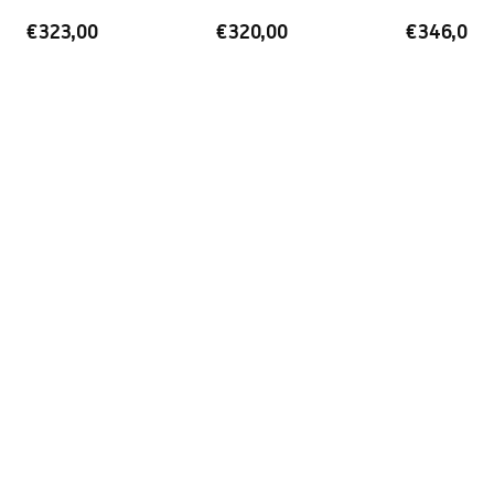
Εγγύηση
24 μήνες
€323,00
€320,00
€346,00