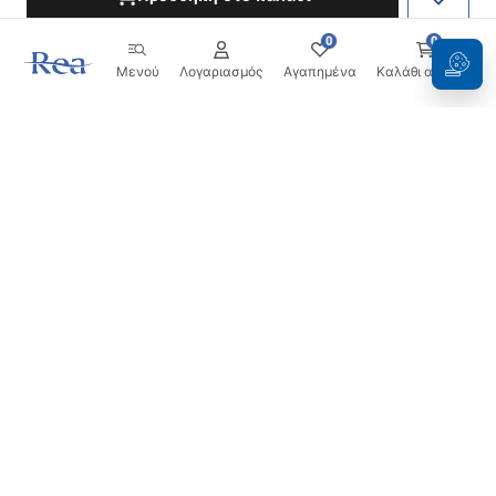
0
0
Μενού
Λογαριασμός
Αγαπημένα
Καλάθι αγορών
Ενημερωτικό δελτίο
Μείνετε ενημερωμένοι με νέα και προσφορές!
Εγγραφή
Εισάγοντας και επιβεβαιώνοντας τα στοιχεία σας,
συμφωνείτε να λαμβάνετε το ενημερωτικό δελτίο
σύμφωνα με τους όρους που ορίζονται στους
Όρους και
Προϋποθέσεις
.