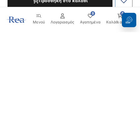
Προσθήκη στο καλάθι
0
0
Μενού
Λογαριασμός
Αγαπημένα
Καλάθι αγορών
Ενημερωτικό δελτίο
Μείνετε ενημερωμένοι με νέα και προσφορές!
Εγγραφή
Εισάγοντας και επιβεβαιώνοντας τα στοιχεία σας,
συμφωνείτε να λαμβάνετε το ενημερωτικό δελτίο
σύμφωνα με τους όρους που ορίζονται στους
Όρους και
Προϋποθέσεις
.