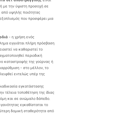
ατο σετ αποστράγγισης
είναι
ή με την ύψιστη προσοχή σε
 από υψηλής ποιότητας
 εξοπλισμός που προσφέρει μια
οδιά
– η χρήση ενός
βλημα εγγυάται πλήρη πρόσβαση
ιαστεί να καθαριστεί το
αγματοποιηθεί περιοδική
υνο καταστροφής της γούρνας ή
ιαρρύθμιση – στο μέλλον, το
λειφθεί εντελώς υπέρ της
διαδικασία εγκατάστασης
την τέλεια τοποθέτηση της ίδιας
κόμη και σε ανώμαλο δάπεδο.
εγανότητας εγκαθίσταται το
λύτερη δομική σταθερότητα από