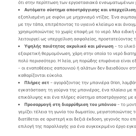
ότι στην περίπτωση των εργοστασιακά ενσωματωμένων 
Αυτόματο σύστημα αποστράγγισης και υπερχείλιση
εξοπλισμένη με σιφόνι με μηχανισμό ντίζας. Ένα συμπαγ
με την τάπα, επιτρέποντας το υγιεινό κλείσιμο και άνοι
χρησιμοποιώντας το χωρίς επαφή με το νερό. Μια ειδική
λειτουργεί ως υπερχείλιση ασφαλείας, προστατεύοντας 
Υψηλής ποιότητας ακρυλικό και μόνωση
– το υλικό
εξαιρετική θερμομόνωση, χάρη στην οποία το νερό διατηρ
πολύ περισσότερο. Η λεία, μη πορώδης επιφάνεια είναι ε
– οι εναποθέσεις σαπουνιού ή αλάτων δεν διεισδύουν στη
καθαρίζονται εύκολα.
Πλήρες σετ
– αγοράζοντας την μπανιέρα Orion, λαμβά
εγκατάσταση: τη γούρνα της μπανιέρας, ένα πλαίσιο με πό
επικάλυψης και ένα πλήρες σύστημα αποστράγγισης με 
Προσαρμογή στη διαρρύθμιση του μπάνιου
– το μοντ
γεμίζει τέλεια τη γωνία του δωματίου, μεγιστοποιώντας τ
διατίθεται σε αριστερή και δεξιά έκδοση, γεγονός που ε
επιλογή της παραλλαγής για ένα συγκεκριμένο έργο εγκ