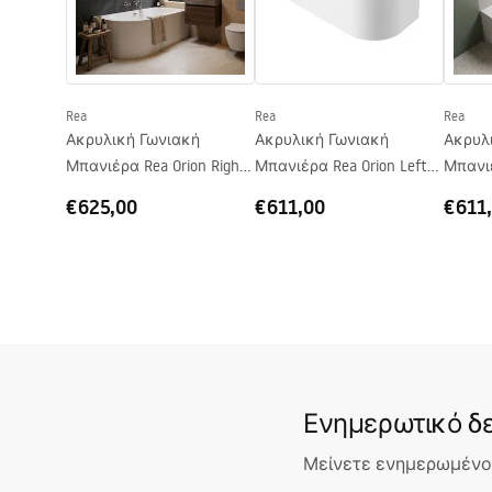
Βαλβίδα και σιφόνι περιλαμβάνονται
Ναι
συναρμολόγησης
Orion_160_170.pdf
Εγγύηση
24 μήνες
Rea
Rea
Rea
Ακρυλική Γωνιακή
Ακρυλική Γωνιακή
Ακρυλ
Μπανιέρα Rea Orion Right
Μπανιέρα Rea Orion Left
Μπανιέ
160cm
150cm
150cm
€625,00
€611,00
€611
Ενημερωτικό δε
Μείνετε ενημερωμένοι