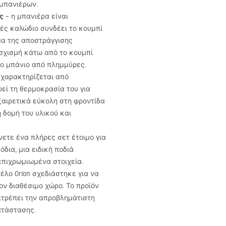
μπανιέρων.
ς
– η μπανιέρα είναι
ές καλώδιο συνδέει το κουμπί
γμα της αποστράγγισης
 σχισμή κάτω από το κουμπί
το μπάνιο από πλημμύρες.
 χαρακτηρίζεται από
εί τη θερμοκρασία του για
ξαιρετικά εύκολη στη φροντίδα
 δομή του υλικού και
νετε ένα πλήρες σετ έτοιμο για
δια, μια ειδική ποδιά
επιχρωμιωμένα στοιχεία.
έλο Orion σχεδιάστηκε για να
ον διαθέσιμο χώρο. Το προϊόν
πιτρέπει την απροβλημάτιστη
ατάστασης.