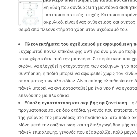
Η γωνιακή μπανιέρα Orion πλήρης με ποδιά και αυτόμ
μια προηγμένη λύση που συνδυάζει τη μοντέρνα αισθητικ
τεχνικές και κατασκευαστικές πτυχές. Κατασκευασμένη
ενισχυμένο ακρυλικό, είναι ένας ανθεκτικός και άνετος
σειρά από πλεονεκτήματα χάρη στον σχεδιασμό του.
Πλεονεκτήματα του σχεδιασμού με αφαιρούμενη π
ξεχωριστού πάνελ επικάλυψης αντί για ένα μόνιμο περί
στον χώρο κάτω από την μπανιέρα. Σε περίπτωση που χρε
σιφόνι, να ελεγχθεί η στεγανότητα των σωλήνων ή να πρ
συντήρηση, η ποδιά μπορεί να αφαιρεθεί χωρίς τον κίνδ
σπασίματος των πλακιδίων. Δίνει επίσης ελευθερία στη δ
πάνελ μπορεί να αντικατασταθεί με ένα νέο ή να εγκατα
επένδυσης με πλακάκια.
Εύκολη εγκατάσταση και ακριβής οριζοντίωση
– η 
πραγματοποιείται σε δύο στάδια, γεγονός που επιτρέπει 
της γούρνας της μπανιέρας στο πλαίσιο και στα πόδια α
Μόνο μετά την οριζοντίωση και τη διεξαγωγή δοκιμής στ
πάνελ επικάλυψης, γεγονός που εξασφαλίζει πολύ μεγα