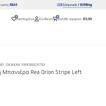
REA5
Ελληνικά / EUR
Blog
τωσης:
0
0
€0,00
Αγαπημένα
Σύνδεση
Καλάθι αγορών
:
3
ID
:
13434
EAN
:
5906366031793
Μπανιέρα Rea Orion Stripe Left