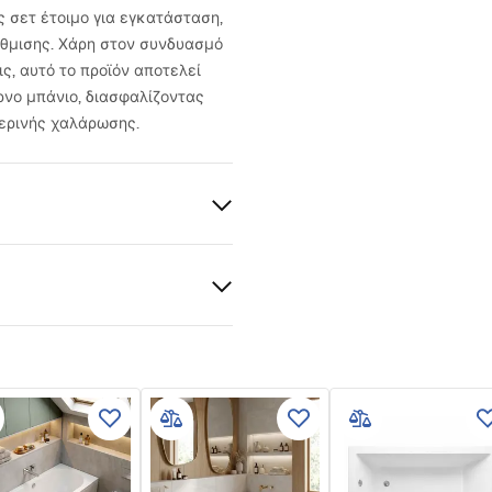
ς σετ έτοιμο για εγκατάσταση,
ρύθμισης. Χάρη στον συνδυασμό
ς, αυτό το προϊόν αποτελεί
ρνο μπάνιο, διασφαλίζοντας
μερινής χαλάρωσης.
 εγγύησης
nty_Terms_and_Conditions_
bs.pdf