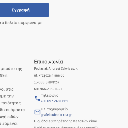
Εγγραφή
ικό δελτίο σύμφωνα με
Επικοινωνία
εμπούτο της
Podlasiak Andrzej Cylwik sp. k.
993.
ul. Przędzalniana 60
15-688 Białystok
οι στις
NIP 966-216-01-21
Τηλέφωνο
υμε την
+30 697 2481 665
 ποιότητας
Ηλ. ταχυδρομείο
Ειδικευόμαστε
grafeio@banio-rea.gr
ωγή ειδών
Η ομάδα εξυπηρέτησης πελατών είναι
σιζόμενοι
διαθέσιμη τις εργάσιμες ημέρες μεταξύ: