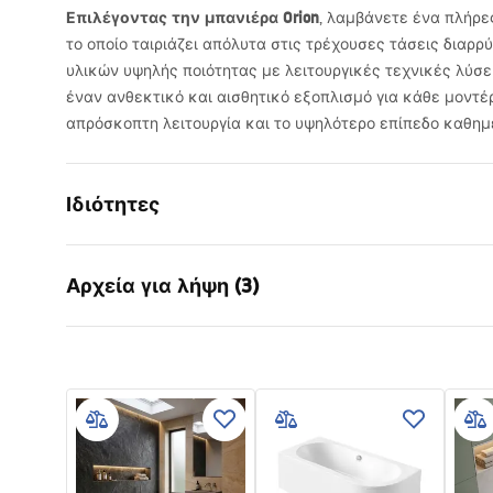
Επιλέγοντας την μπανιέρα Orion
, λαμβάνετε ένα πλήρε
το οποίο ταιριάζει απόλυτα στις τρέχουσες τάσεις διαρ
υλικών υψηλής ποιότητας με λειτουργικές τεχνικές λύσει
έναν ανθεκτικό και αισθητικό εξοπλισμό για κάθε μοντέ
απρόσκοπτη λειτουργία και το υψηλότερο επίπεδο καθη
Ιδιότητες
Τύπος λουτρού
γωνία
Αρχεία για λήψη (3)
Χρώμα
Λευκό
Υλικό
Ακρυλικό
Πληροφορίες ασφαλείας
Όροι
Μήκος
1695
mm
WARUNKI_BEZPIECZENSTWA_WAN
Warra
Πλάτος
750
mm
NY.pdf
Bathtu
Ύψος
560
mm
Πλευρά εγκατάστασης
Αριστερά
Οδηγίες