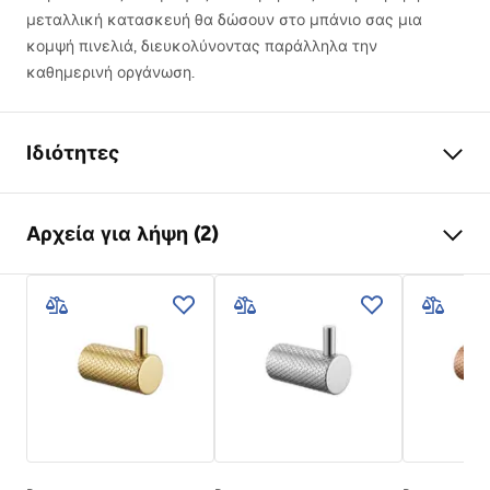
μεταλλική κατασκευή θα δώσουν στο μπάνιο σας μια
κομψή πινελιά, διευκολύνοντας παράλληλα την
καθημερινή οργάνωση.
Ιδιότητες
Χρώμα
Χαλκός
Αρχεία για λήψη (2)
Υλικό
Μέταλλο
Τρόπος εγκατάστασης
Βιδωτός
Όροι εγγύησης
Πλάτος
23
mm
Warranty_Terms_and_Conditions_Accessories_-_24.pdf
Ύψος
45
mm
Βάθος
50
mm
Πληροφορίες ασφαλείας
Σειρά
Otto
Safety_Information_Accessories.pdf
Εγγύηση
24 μήνες