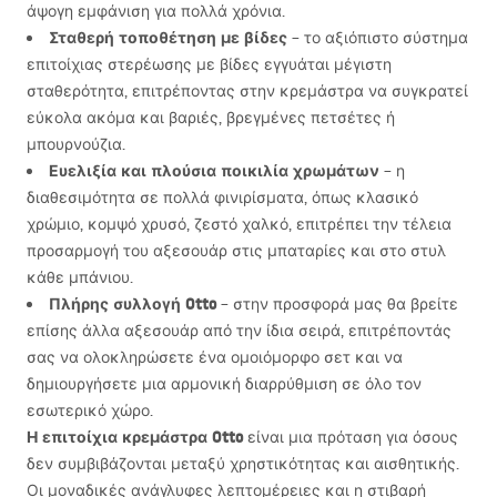
άψογη εμφάνιση για πολλά χρόνια.
Σταθερή τοποθέτηση με βίδες
– το αξιόπιστο σύστημα
επιτοίχιας στερέωσης με βίδες εγγυάται μέγιστη
σταθερότητα, επιτρέποντας στην κρεμάστρα να συγκρατεί
εύκολα ακόμα και βαριές, βρεγμένες πετσέτες ή
μπουρνούζια.
Ευελιξία και πλούσια ποικιλία χρωμάτων
– η
διαθεσιμότητα σε πολλά φινιρίσματα, όπως κλασικό
χρώμιο, κομψό χρυσό, ζεστό χαλκό, επιτρέπει την τέλεια
προσαρμογή του αξεσουάρ στις μπαταρίες και στο στυλ
κάθε μπάνιου.
Πλήρης συλλογή Otto
– στην προσφορά μας θα βρείτε
επίσης άλλα αξεσουάρ από την ίδια σειρά, επιτρέποντάς
σας να ολοκληρώσετε ένα ομοιόμορφο σετ και να
δημιουργήσετε μια αρμονική διαρρύθμιση σε όλο τον
εσωτερικό χώρο.
Η επιτοίχια κρεμάστρα Otto
είναι μια πρόταση για όσους
δεν συμβιβάζονται μεταξύ χρηστικότητας και αισθητικής.
Οι μοναδικές ανάγλυφες λεπτομέρειες και η στιβαρή