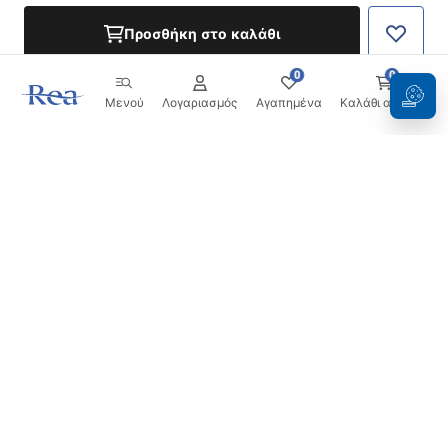
Προσθήκη στο καλάθι
0
0
Μενού
Λογαριασμός
Αγαπημένα
Καλάθι αγορών
Ενημερωτικό δελτίο
Μείνετε ενημερωμένοι με νέα και προσφορές!
Εγγραφή
Εισάγοντας και επιβεβαιώνοντας τα στοιχεία σας,
συμφωνείτε να λαμβάνετε το ενημερωτικό δελτίο
σύμφωνα με τους όρους που ορίζονται στους
Όρους και