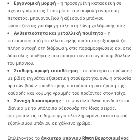
Εργονομική μορφή
– η προσεγμένη κατασκευή σε
σχήμα γράμματος T επιτρέπει την ασφαλή ανάρτηση
πετσέτας, μπουρνουζιού ή αξεσουάρ μπάνιου,
φροντίζοντας για άψογη τάξη στη ζώνη χαλάρωσής σας.
Ανθεκτικότητα και μεταλλική ποιότητα
– η
κατασκευή από μέταλλο υψηλής ποιότητας εξασφαλίζει
πλήρη αντοχή στη διάβρωση, στις παραμορφώσεις και στις
δύσκολες συνθήκες που επικρατούν στο υγρό περιβάλλον
του μπάνιου.
Σταθερή, κρυφή τοποθέτηση
– το σύστημα στερέωσης
με βίδες εγγυάται εξαιρετική σταθερότητα, ενώ η απουσία
ορατών βιδών τοποθέτησης επιτρέπει τη διατήρηση της
καθαρής και κομψής γραμμής του προϊόντος στον τοίχο.
Συνοχή διακόσμησης
– το μοντέλο Riwon συνδυάζεται
ιδανικά με τα υπόλοιπα αξεσουάρ της ίδιας σειράς,
επιτρέποντας τη δημιουργία ολοκληρωμένου και κομψού
εξοπλισμού μπάνιου σε χάλκινο χρώμα.
άγκιστρο μπάνιου Riwon Βουρτσισμένος
Επιλέγοντας το