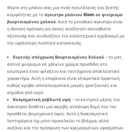
Φέρτε στο μπάνιο σας μια πνοή πολυτέλειας και ζεστής
άγκιστρο μπάνιου Riwon σε φινίρισμα
κομψότητας με το
βουρτσισμένου χαλκού
. Αυτό το μοναδικό άγκιστρο είναι
η ιδανική πρόταση για όσους αναζητούν ασυνήθιστα
αξεσουάρ που συνδυάζουν τον καλλιτεχνικό σχεδιασμό με
την υψηλότερη ποιότητα κατασκευής.
Ευγενής απόχρωση Βουρτσισμένου Χαλκού
– το ματ,
σατινέ φινίρισμα σε χάλκινο χρώμα προσδίδει στο
εσωτερικό έναν φιλόξενο και ταυτόχρονα αποκλειστικό
χαρακτήρα. Αυτή η επιφάνεια είναι εξαιρετικά πρακτική,
καθώς κρύβει αποτελεσματικά μικρές γρατζουνιές και
σημάδια από νερό.
Κοσμηματική ραβδωτή υφή
– το κεντρικό μέρος του
άγκιστρου διαθέτει μια ακριβή, ανάγλυφη δομή που του
προσθέτει βιομηχανικό ύφος. Αυτή η διακοσμητική
λεπτομέρεια όχι μόνο προσελκύει το βλέμμα, αλλά
αυξάνει και την πρόσφυση των κρεμασμένων υφασμάτων.