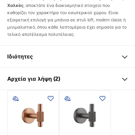
Χαλκός
, αποκτάτε ένα διακοσμητικό στοιχείο που
καθορίζει τον χαρακτήρα του εσωτερικού χώρου. Είναι
εξαιρετική επιλογή για μπάνια σε στυλ loft, modern classic ή
μινιμαλιστικό, όπου κάθε λεπτομέρεια έχει σημασία για το
τελικό αποτέλεσμα πολυτέλειας.
Ιδιότητες
Χρώμα
Χαλκός βουρτσισμένος
Αρχεία για λήψη (2)
Υλικό
Μέταλλο
Τρόπος εγκατάστασης
Βιδωτός
Όροι εγγύησης
Πλάτος
50
mm
Warranty_Terms_and_Conditions_Accessories_-_24.pdf
Ύψος
60
mm
Βάθος
65
mm
Πληροφορίες ασφαλείας
Σειρά
Riwon
Safety_Information_Accessories.pdf