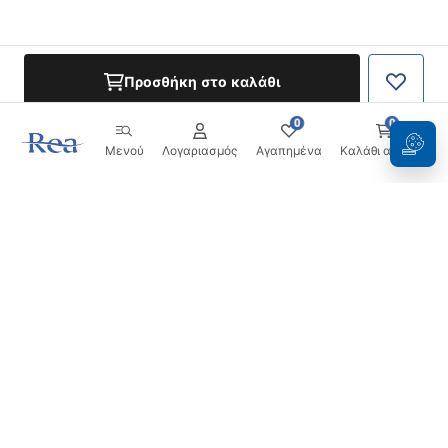
Προσθήκη στο καλάθι
0
0
Μενού
Λογαριασμός
Αγαπημένα
Καλάθι αγορών
Ενημερωτικό δελτίο
Μείνετε ενημερωμένοι με νέα και προσφορές!
Εγγραφή
Εισάγοντας και επιβεβαιώνοντας τα στοιχεία σας,