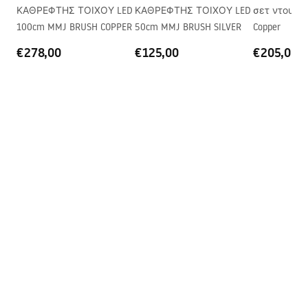
ΚΑΘΡΕΦΤΗΣ ΤΟΙΧΟΥ LED
ΚΑΘΡΕΦΤΗΣ ΤΟΙΧΟΥ LED
σετ ντους R
στερέωσης
100cm MMJ BRUSH COPPER
50cm MMJ BRUSH SILVER
Copper
Διάμετρος οπής
90 mm
€278,00
€125,00
€205,00
αποστράγγισης
Παραλλαγή βύσματος
γενικής χρήσης, με
σουρωτήρι
Τύπος σιφωνίου οσμών
κουζίνα, κατάλληλο για
πλυντήριο πιάτων
Εγγύηση
25 χρόνια