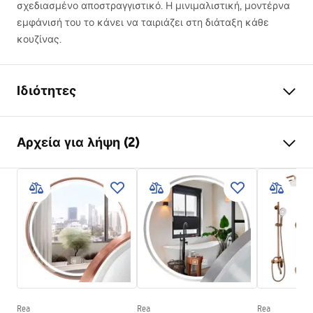
σχεδιασμένο αποστραγγιστικό. Η μινιμαλιστική, μοντέρνα
εμφάνισή του το κάνει να ταιριάζει στη διάταξη κάθε
κουζίνας.
Ιδιότητες
Μήκος νεροχύτη (mm)
480
mm
Αρχεία για λήψη (2)
Πλάτος λεκάνης νεροχύτη
780
mm
(mm)
Installation
Βάθος λεκάνης νεροχύτη
200
mm
(mm)
russel.pdf
Οπή βρύσης
Ναι
Υλικό
ανοξείδωτο ατσάλι
Template
RUSSEL_111.pdf
Χρώμα Rea
Χαλκός
Περιλαμβάνεται με το
φλάντζα, σιφόνι με
Rea
Rea
Rea
νεροχύτη
σουρωτήρι, κλιπς