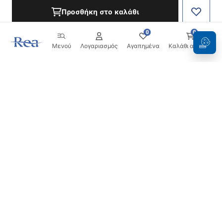
Προσθήκη στο καλάθι
0
0
Μενού
Λογαριασμός
Αγαπημένα
Καλάθι αγορών
Ενημερωτικό δελτίο
Μείνετε ενημερωμένοι με νέα και προσφορές!
Εγγραφή
Εισάγοντας και επιβεβαιώνοντας τα στοιχεία σας,
συμφωνείτε να λαμβάνετε το ενημερωτικό δελτίο
σύμφωνα με τους όρους που ορίζονται στους
Όρους και