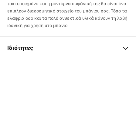
τακτοποιημένο και η μοντέρνα εμφάνισή της θα είναι ένα
επιπλέον διακοσμητικό στοιχείο του μπάνιου σας. Τόσο τα
ελαφριά όσο και τα πολύ ανθεκτικά υλικά κάνουν τη λαβή
ιδανική για χρήση στο μπάνιο.
Ιδιότητες
Χρώμα
Μαύρο
Υλικό
Μέταλλο
Τρόπος εγκατάστασης
Αυτοκόλλητος
Πλάτος
145
mm
Ύψος
100
mm
Βάθος
80
mm
Σειρά
Moon
Εγγύηση
24 μήνες