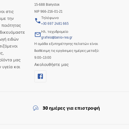
15-688 Białystok
οι στις
NIP 966-216-01-21
Τηλέφωνο
υμε την
+30 697 2481 665
 ποιότητας
Ηλ. ταχυδρομείο
Ειδικευόμαστε
grafeio@banio-rea.gr
ωγή ειδών
Η ομάδα εξυπηρέτησης πελατών είναι
σιζόμενοι
διαθέσιμη τις εργάσιμες ημέρες μεταξύ:
ς,
9:00–13:00
οϊόντα μας
Ακολουθήστε μας
ν υγεία και
30 ημέρες για επιστροφή