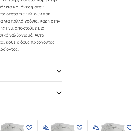
 λειτουργικότητα. Χάρη στην
φάλεια και άνεση στην
 ποιότητα των υλικών που
α για πολλά χρόνια. Χάρη στην
ης PvD, αποκτούμε μια
σικό γαλβανισμό. Αυτό
και κάθε είδους παράγοντες
ροϊόντος.
 , ABS
ία
 εγγύησης
nty_Terms_and_Conditions_
s_-_5.pdf