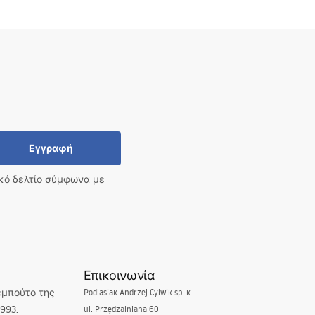
Εγγραφή
ικό δελτίο σύμφωνα με
Επικοινωνία
εμπούτο της
Podlasiak Andrzej Cylwik sp. k.
993.
ul. Przędzalniana 60