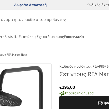
Δωρεάν Αποστολή
Κωδικός έκπ
ντα
Bestseller
Εκπτώσεις
Σχετικά με εμάς
Επικοινωνία
τους REA Marco Black
Κωδικός προϊόντος
:
REA-P8545
Σετ ντους REA Mar
€196,00
Αποστολή σήμερα.
Προ