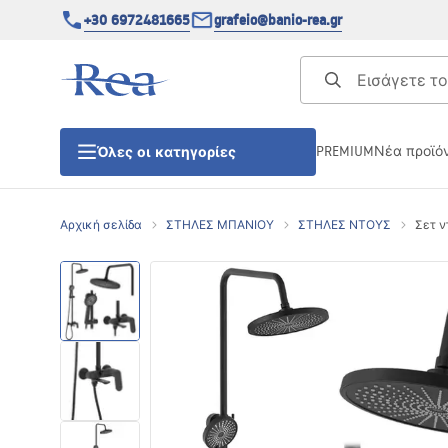
+30 6972481665
grafeio@banio-rea.gr
PREMIUM
Νέα προϊό
Όλες οι κατηγορίες
Αρχική σελίδα
ΣΤΗΛΕΣ ΜΠΑΝΙΟΥ
ΣΤΗΛΕΣ ΝΤΟΥΣ
Σετ ν
ΚΑΜΠΙΝΕΣ ΝΤΟΥΖΙΕΡΑΣ
Πόρτες ντουζίερας
ΒΑΣΕΙΣ ΝΤΟΥΖΙΕΡΑΣ
ΣΙΦΩΝΙΑ ΔΑΠΕΔΟΥ