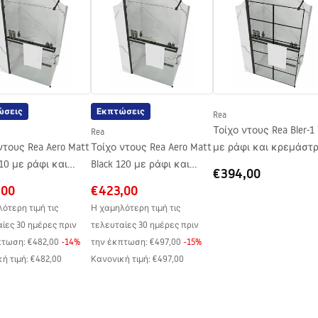
στρεφόμενη
τική επιμετάλλωση
ώσεις
Εκπτώσεις
Rea
Τοίχο ντους Rea Bler-1
Rea
ντους Rea Aero Matt
Τοίχο ντους Rea Aero Matt
με ράφι και κρεμάστ
110 με ράφι και
Black 120 με ράφι και
Evo
€394,00
στρα EVO
κρεμάστρα EVO
,00
€423,00
ότερη τιμή τις
Η χαμηλότερη τιμή τις
ίες 30 ημέρες πριν
τελευταίες 30 ημέρες πριν
πτωση:
€482,00
-
14
%
την έκπτωση:
€497,00
-
15
%
ή τιμή
:
€482,00
Κανονική τιμή
:
€497,00