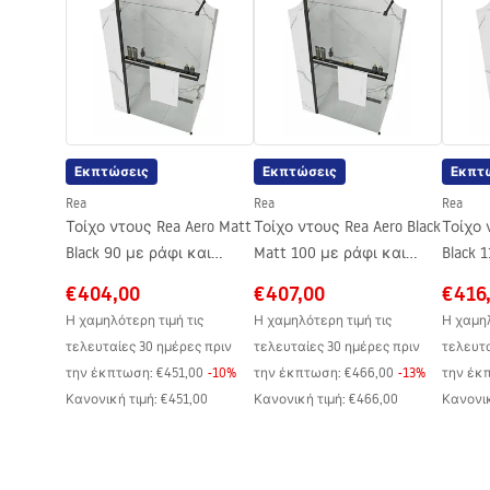
Μέγιστο ύψος
1290
mm
Στόμιο μπανιέρας
Ναι, περι
Οδηγίες
Ρύθμιση πίεσης
Ναι
συναρμολόγησης
shower_set.pdf
Σύστημα Anti-Calc
Ναι
Τεχνολογία επικάλυψης
Ηλεκτρολυ
Εκπτώσεις
Εκπτώσεις
Εκπτ
Διάσταση συνδέσεων νερού
150
mm
Rea
Rea
Rea
Εγγύηση
24 μήνες
Τοίχο ντους Rea Aero Matt
Τοίχο ντους Rea Aero Black
Τοίχο 
Black 90 με ράφι και
Matt 100 με ράφι και
Black 
κρεμάστρα EVO
κρεμάστρα EVO
κρεμά
€404,00
€407,00
€416
Η χαμηλότερη τιμή τις
Η χαμηλότερη τιμή τις
Η χαμηλ
τελευταίες 30 ημέρες πριν
τελευταίες 30 ημέρες πριν
τελευτα
την έκπτωση:
€451,00
-
10
%
την έκπτωση:
€466,00
-
13
%
την έκ
Κανονική τιμή
:
€451,00
Κανονική τιμή
:
€466,00
Κανονικ