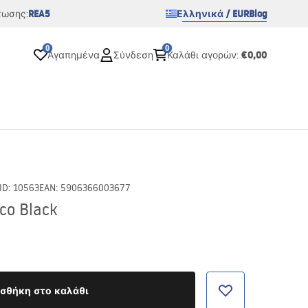
REA5
Ελληνικά / EUR
Blog
τωσης:
0
0
€0,00
Αγαπημένα
Σύνδεση
Καλάθι αγορών
:
ID
:
10563
EAN
:
5906366003677
co Black
σθήκη στο καλάθι