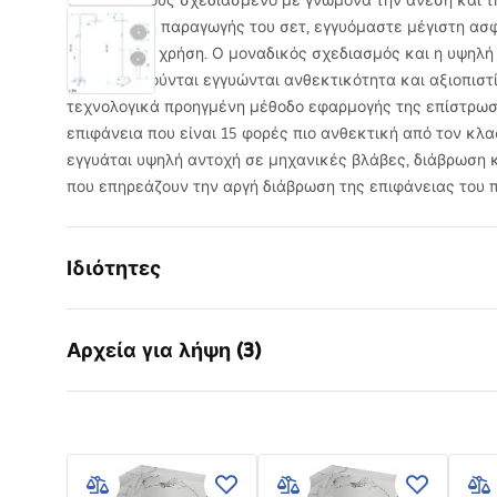
Ένα σετ ντους σχεδιασμένο με γνώμονα την άνεση και τη
ειδική φάση παραγωγής του σετ, εγγυόμαστε μέγιστη ασ
καθημερινή χρήση. Ο μοναδικός σχεδιασμός και η υψηλή
χρησιμοποιούνται εγγυώνται ανθεκτικότητα και αξιοπιστί
τεχνολογικά προηγμένη μέθοδο εφαρμογής της επίστρωσ
επιφάνεια που είναι 15 φορές πιο ανθεκτική από τον κλα
εγγυάται υψηλή αντοχή σε μηχανικές βλάβες, διάβρωση 
που επηρεάζουν την αργή διάβρωση της επιφάνειας του π
Ιδιότητες
Χρώμα
Μαύρο
Αρχεία για λήψη (3)
Υλικό
Ορείχαλκος
Τύπος βρύσης
Μονοχρωμ
Πληροφορίες ασφαλείας
Όροι
Ρύθμιση ύψους
Ναι
Safety_Information_Shower_set.p
Warra
Ελάχιστο ύψος
920
mm
df
Faucet