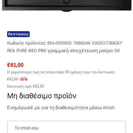
Εκπτώσεις
Κωδικός προϊόντος
:
REA-G0999
ID
:
7686
EAN
:
5902557368167
REA PURE NEO PRO γραμμική αποχέτευση μαύρο 50
€61,00
Η χαμηλότερη τιμή τις τελευταίες 30 ημέρες πριν την έκπτωση:
-
25
%
€81,00
Κανονική τιμή
:
€81,00
Μη διαθέσιμο προϊόν
Ενημέρωσέ με για τη διαθεσιμότητα μέσω email.
Το email σου