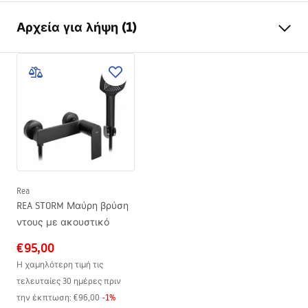
Τύπος αποστράγγισης
Κανονικό
Αρχεία για λήψη (1)
Τύπος σιφωνίου νεροχύτη
360° περιστρεφόμενο
Μήκος αποστράγγισης
50
Οδηγίες συναρμολόγησης
(cm)
LINEAR-3.pdf
Υλικό αποστράγγισης
Ανοξείδωτος χάλυβας AISI
304
Χρώμα Rea
Μαύρο
Κάλυμμα
Αναστρέψιμο 2σε1
Χωρητικότητα
0,45 l/s
Rea
Επίστρωση
Nano Flex
REA STORM Μαύρη βρύση
Εγγύηση
120 miesięcy konstrukcja
ντους με ακουστικό
stalowa, 24 miesiące pozostałe
€95,00
elementy
Η χαμηλότερη τιμή τις
τελευταίες 30 ημέρες πριν
την έκπτωση:
€96,00
-
1
%