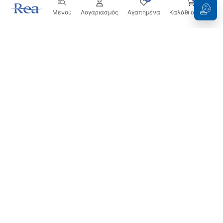
Μενού
Λογαριασμός
Αγαπημένα
Καλάθι αγορών
Ενημερωτικό δελτίο
Μείνετε ενημερωμένοι με νέα και προσφορές!
Εγγραφή
Εισάγοντας και επιβεβαιώνοντας τα στοιχεία σας,
συμφωνείτε να λαμβάνετε το ενημερωτικό δελτίο
σύμφωνα με τους όρους που ορίζονται στους
Όρους και
Προϋποθέσεις
.