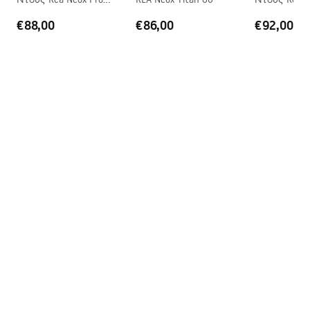
stalowa, 24 miesiące pozostałe
Τιτάνιο 60
Τιτάνιο 70
elementy
€88,00
€86,00
€92,00