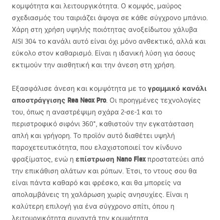
κομψότητα και λειτουργικότητα. Ο κομψός, μαύρος
σχεδιασμός του ταιριάζει άψογα σε κάθε σύγχρονο μπάνιο.
Χάρη στη χρήση υψηλής ποιότητας ανοξείδωτου χάλυβα
AISI
304 το κανάλι αυτό είναι όχι μόνο ανθεκτικό, αλλά και
εύκολο στον καθαρισμό. Είναι η ιδανική λύση για όσους
εκτιμούν την αισθητική και την άνεση στη χρήση.
γραμμικό κανάλι
Εξασφάλισε άνεση και κομψότητα με το
αποστράγγισης Rea Neox Pro
. Οι προηγμένες τεχνολογίες
του, όπως η αναστρέψιμη σχάρα 2-σε-1 και το
περιστροφικό σιφόνι 360°, καθιστούν την εγκατάσταση
απλή και γρήγορη. Το προϊόν αυτό διαθέτει υψηλή
παροχετευτικότητα, που ελαχιστοποιεί τον κίνδυνο
επίστρωση Nano Flex
φραξίματος, ενώ η
προστατεύει από
την επικάθιση αλάτων και ρύπων. Έτσι, το ντους σου θα
είναι πάντα καθαρό και φρέσκο, και θα μπορείς να
απολαμβάνεις τη χαλάρωση χωρίς ανησυχίες. Είναι η
καλύτερη επιλογή για ένα σύγχρονο σπίτι, όπου η
λειτουργικότητα συναντά την κομψότητα.