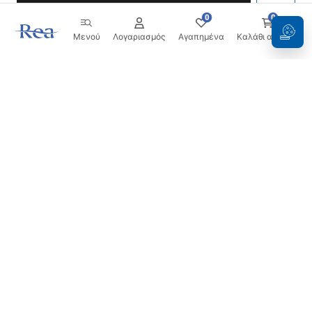
0
0
Μενού
Λογαριασμός
Αγαπημένα
Καλάθι αγορών
Ενημερωτικό δελτίο
Μείνετε ενημερωμένοι με νέα και προσφορές!
Εγγραφή
Εισάγοντας και επιβεβαιώνοντας τα στοιχεία σας,
συμφωνείτε να λαμβάνετε το ενημερωτικό δελτίο
σύμφωνα με τους όρους που ορίζονται στους
Όρους και
Προϋποθέσεις
.