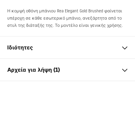
Η κομψή οθόνη μπάνιου Rea Elegant Gold Brushed φαίνεται
υπέροχη σε κάθε εσωτερικό μπάνιο, ανεξάρτητα από το
στυλ της διάταξής της. Το μοντέλο είναι γενικής χρήσης.
Ιδιότητες
Τύπος
Σταθερό
Αρχεία για λήψη (1)
Υλικό
αλουμίνιο, μετριασμένο
γυαλί
Όροι εγγύησης
Χρώμα
Χρυσό βουρτσισμένο
Warranty_Terms_and_Conditions_-
Πλάτος
700
mm
_Shower_Doors__Enclosures__Panels__Bath_Screens_-
Ύψος
1400
mm
_24.pdf
Πάχος τζαμιού
5
mm
Χρώμα γυαλιού
Διαφανές