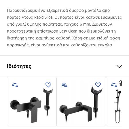
Παρουσιάζουμε ένα εξαιρετικά όμορφο μοντέλο από
πόρτες ντους Rapid Slide. Οι πόρτες είναι κατασκευασμένες
από γυαλί υψηλής ποιότητας, πάχους 6 mm. Διαθέτουν
προστατευτική επίστρωση Easy Clean που διευκολύνει τη
διατήρηση της καμπίνας καθαρή. Χάρη σε μια ειδική φάση
παραγωγής, είναι ανθεκτικά και καθαρίζονται εύκολα.
Ιδιότητες
Μέθοδος ανοίγματος
Συρόμενη
πόρτας
Μέγεθος πόρτας
160
Κατεύθυνση πόρτας
Γενικής χρήσης
Πάχος τζαμιού
6 mm
Ύψος πόρτας ντους
195
cm