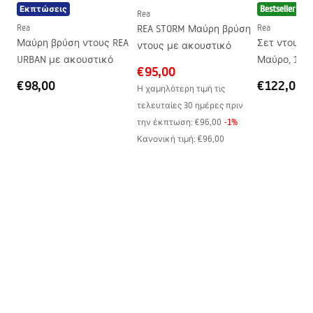
Εκπτώσεις
Bestseller
Υλικό προφίλ
Αλουμίνιο
Rea
Rea
REA STORM Μαύρη βρύση
Rea
Υλικό λαβής
Ορείχαλκος
Μαύρη βρύση ντους REA
Σετ ντους R
ντους με ακουστικό
Επίστρωση Easy Clean
Ναι
URBAN με ακουστικό
Μαύρο, 102 
€95,00
Φινίρισμα προφίλ
Μαύρο
€98,00
€122,00
Η χαμηλότερη τιμή τις
Ρύθμιση σε προφίλ
1590 -1610
τελευταίες 30 ημέρες πριν
την έκπτωση:
€96,00
-
1
%
περιλαμβάνεται σετ
Ναι
Κανονική τιμή
:
€96,00
φλάντζας
Δυνατότητα εγκατάστασης
Ναι
χωρίς δίσκο ντους
Εγγύηση
24 μήνες