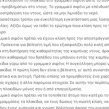
 κολλήσουν το πλακίδιο στο γραμμικό σιφόνι ώστε το σύν
ία προβλημάτων στο ντους. Το γραμμικό σιφόνι με επένδυση
οστράγγιση του ντους, ώστε να μην λιμνάζει το νερό.
ρισσότεροι τρόποι για ευκολότερη εγκατάσταση μιας λύση
ίες. Αξίζει όμως να τεθεί το ερώτημα ποια κλίση προς το 
ώρο.
μμικό σιφόνι πρέπει να έχουν κλίση προς την αποστράγγισ
. Πρόκειται για βέλτιστη τιμή που εξασφαλίζει πολύ καλή α
ά στη διατήρηση της καθαριότητας της καμπίνας ντους, άρα
 τον καθαρισμό του δαπέδου του μπάνιου εντός της καμπίν
ίδια γύρω από το γραμμικό σιφόνι; Η συγκόλληση μπορεί να
κίδια. Η πρώτη λύση δεν είναι η βέλτιστη, γι’ αυτό συνιστά
στικά και αντοχή. Πρέπει επίσης να προμηθευτείς ένα χαρ
ίς σχάρες ή άλλα παρόμοια στοιχεία. Σε αυτήν την περίπτω
η πλακιδίων μόνος σου ή από επαγγελματία;
μικό σιφόνι πρέπει να τα τοποθετεί άτομο που κατέχει το 
γραμμίσεις τα πλακίδια, να τους δώσεις τη σωστή κλίση, να
εν έχεις εμπειρία και γνώση; Καλύτερα άφησε την εργασία 