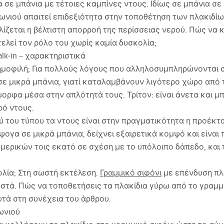
 σε μπάνια με τέτοιες καμπίνες ντους. Ιδίως σε μπάνια σε 
ωνιού απαιτεί επιδεξιότητα στην τοποθέτηση των πλακιδί
λίζεται η βέλτιστη απορροή της περίσσειας νερού. Πώς να 
τελεί τον ρόλο του χωρίς καμία δυσκολία;
lk‑in – χαρακτηριστικά
 δημοφιλή; Για πολλούς λόγους που αλληλοσυμπληρώνονται σ
σε μικρά μπάνια, γιατί καταλαμβάνουν λιγότερο χώρο από 
μορφα μέσα στην απλότητά τους. Τρίτον: είναι άνετα και μ
ρό ντους.
ύ του τύπου τα ντους είναι στην πραγματικότητα η προέκ
ψογα σε μικρά μπάνια, δείχνει εξαιρετικά κομψό και είναι
η μερικών τοις εκατό σε σχέση με το υπόλοιπο δάπεδο, και
ολία; Στη σωστή εκτέλεση.
Γραμμικό σιφόνι
με επένδυση πλα
ωστά. Πώς να τοποθετήσεις τα πλακίδια γύρω από το γραμμι
αυτά στη συνέχεια του άρθρου.
ωνιού