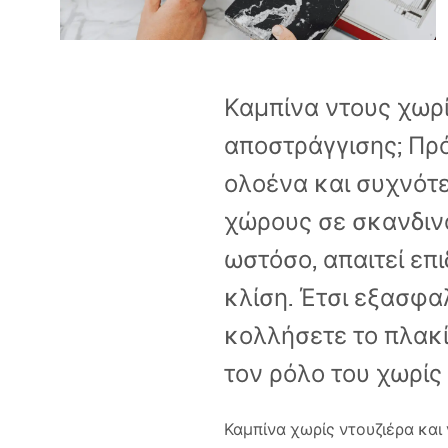
ΛΕΚΑΝΕΣ ΤΟΥΑΛΕΤΑΣ
ΝΙΠΤΗΡΕΣ
Καμπίνα ντους χωρίς
ΜΠΑΝΙΕΡΕΣ
αποστράγγισης; Πρό
ολοένα και συχνότε
ΜΠΑΤΑΡΙΕΣ
χώρους σε σκανδινα
ΣΤΗΛΕΣ ΜΠΑΝΙΟΥ
ωστόσο, απαιτεί επ
κλίση. Έτσι εξασφα
ΝΕΡΟΧΥΤΕΣ
κολλήσετε το πλακί
ΕΠΙΠΛΑ & ΑΞΕΣΟΥΑΡ
τον ρόλο του χωρίς
ΜΠΑΝΙΟΥ
Καμπίνα χωρίς ντουζιέρα και 