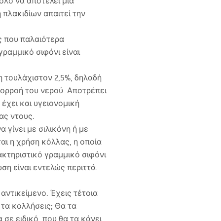
ολο να αποτελεί μια
 πλακιδίων απαιτεί την
ς που παλαιότερα
γραμμικό σιφόνι είναι
η τουλάχιστον 2,5%, δηλαδή
πορροή του νερού. Αποτρέπει
 έχει και υγειονομική
ας ντους.
 γίνει με σιλικόνη ή με
ται η χρήση κόλλας, η οποία
ακτηριστικό γραμμικό σιφόνι
ση είναι εντελώς περιττά.
αντικείμενο. Έχεις τέτοια
 τα κολλήσεις; Θα τα
σε ειδικό, που θα τα κάνει