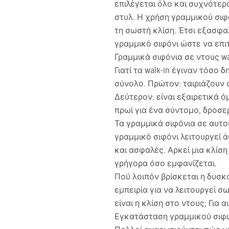
επιλέγεται όλο και συχνότερα
στυλ. Η χρήση γραμμικού σιφ
τη σωστή κλίση. Έτσι εξασφα
γραμμικό σιφόνι ώστε να επι
Γραμμικά σιφόνια σε ντους wa
Γιατί τα walk‑in έγιναν τόσο
σύνολο. Πρώτον: ταιριάζουν 
Δεύτερον: είναι εξαιρετικά ό
πρωί για ένα σύντομο, δροσε
Τα γραμμικά σιφόνια σε αυτο
γραμμικό σιφόνι λειτουργεί ά
και ασφαλές. Αρκεί μια κλίσ
γρήγορα όσο εμφανίζεται.
Πού λοιπόν βρίσκεται η δυσκ
εμπειρία για να λειτουργεί σ
είναι η κλίση στο ντους; Για 
Εγκατάσταση γραμμικού σιφ