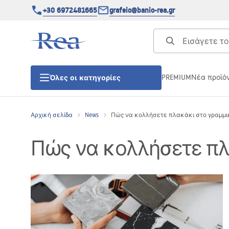
+30 6972481665
grafeio@banio-rea.gr
PREMIUM
Νέα προϊό
Όλες οι κατηγορίες
Αρχική σελίδα
News
Πώς να κολλήσετε πλακάκι στο γραμμικό
ΚΑΜΠΙΝΕΣ ΝΤΟΥΖΙΕΡΑΣ
Πώς να κολλήσετε πλα
Πόρτες ντουζίερας
ΒΑΣΕΙΣ ΝΤΟΥΖΙΕΡΑΣ
ΣΙΦΩΝΙΑ ΔΑΠΕΔΟΥ