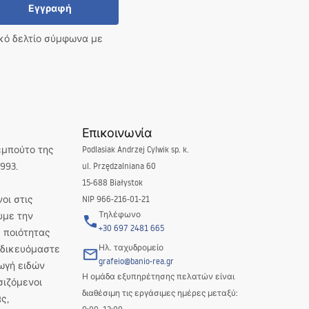
Εγγραφή
ικό δελτίο σύμφωνα με
Επικοινωνία
εμπούτο της
Podlasiak Andrzej Cylwik sp. k.
993.
ul. Przędzalniana 60
15-688 Białystok
οι στις
NIP 966-216-01-21
Τηλέφωνο
υμε την
+30 697 2481 665
 ποιότητας
Ηλ. ταχυδρομείο
Ειδικευόμαστε
grafeio@banio-rea.gr
ωγή ειδών
Η ομάδα εξυπηρέτησης πελατών είναι
σιζόμενοι
διαθέσιμη τις εργάσιμες ημέρες μεταξύ:
ς,