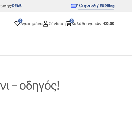
REA5
Ελληνικά / EUR
Blog
τωσης:
0
0
€0,00
Αγαπημένα
Σύνδεση
Καλάθι αγορών
:
ι – οδηγός!