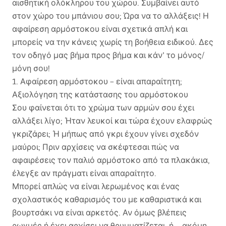
αισθητική ολόκληρου του χώρου. Συμβαίνει αυτό
στον χώρο του μπάνιου σου; Ώρα να το αλλάξεις! Η
αφαίρεση αρμόστοκου είναι σχετικά απλή και
μπορείς να την κάνεις χωρίς τη βοήθεια ειδικού. Δες
τον οδηγό μας βήμα προς βήμα και κάν’ το μόνος/
μόνη σου!
1. Αφαίρεση αρμόστοκου – είναι απαραίτητη;
Αξιολόγηση της κατάστασης του αρμόστοκου
Σου φαίνεται ότι το χρώμα των αρμών σου έχει
αλλάξει λίγο; Ήταν λευκοί και τώρα έχουν ελαφρώς
γκριζάρει; Ή μήπως από γκρι έχουν γίνει σχεδόν
μαύροι; Πριν αρχίσεις να σκέφτεσαι πώς να
αφαιρέσεις τον παλιό αρμόστοκο από τα πλακάκια,
έλεγξε αν πράγματι είναι απαραίτητο.
Μπορεί απλώς να είναι λερωμένος και ένας
σχολαστικός καθαρισμός του με καθαριστικά και
βουρτσάκι να είναι αρκετός. Αν όμως βλέπεις
ρωγμές ή έχει αρχίσει να θρυμματίζεται, ή —ακόμη