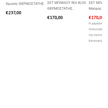
ΣΕΤ ΜΠΑΝΙΟΥ REA BLISS
ΣΕΤ ΜΠΑΝΙΟ
Χρυσός ΘΕΡΜΟΣΤΑΤΗΣ
ΘΕΡΜΟΣΤΑΤΗΣ
Μαύρος Θ
€237,00
ΧΡΩΜΙΟΥ
€170,00
€170,00
Η χαμηλότερη 
τελευταίες 30
την έκπτωση:
Κανονική τιμ