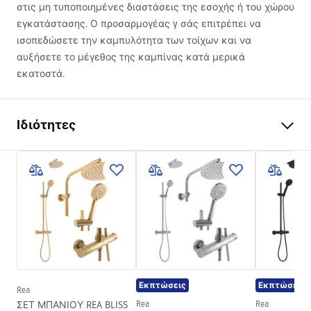
στις μη τυποποιημένες διαστάσεις της εσοχής ή του χώρου
εγκατάστασης. Ο προσαρμογέας y σάς επιτρέπει να
ισοπεδώσετε την καμπυλότητα των τοίχων και να
αυξήσετε το μέγεθος της καμπίνας κατά μερικά
εκατοστά.
Ιδιότητες
Ύψος
35 mm
mm
Μήκος
1950 mm
Ρύθμιση επέκτασης
25 mm
Πλάτος
25 mm
mm
Εγγύηση
24 μήνες
Χρώμα
Χρυσό βουρτσισμένο
Εκπτώσεις
Εκπτώσεις
Rea
ΣΕΤ ΜΠΑΝΙΟΥ REA BLISS
Rea
Rea