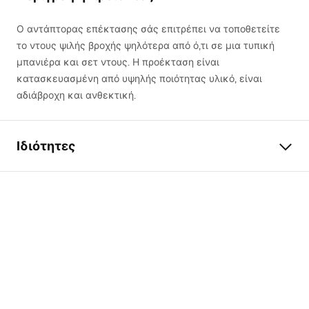
Ο αντάπτορας επέκτασης σάς επιτρέπει να τοποθετείτε
το ντους ψιλής βροχής ψηλότερα από ό,τι σε μια τυπική
μπανιέρα και σετ ντους. Η προέκταση είναι
κατασκευασμένη από υψηλής ποιότητας υλικό, είναι
αδιάβροχη και ανθεκτική.
Ιδιότητες
Εγγύηση
24 μήνες
Χρώμα Rea
Μαύρο
Μήκος
515
mm
Συμβατά κιτ
Όλα τα εμφανή σετ ντους
REA με στρογγυλή διατομή
βραχίονα
Φινίρισμα
ματ