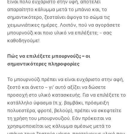
Είναι πολύ ευχάριστο στην υφή, αποτελεί
απαραίτητο κάλυμμα μετά το μπάνιο και, το
σημαντικότερο, ζεσταίνει άψογα το σώμα τις
χειμωνιάτικες ημέρες. Λοιπόν, πού να αγοράσετε
μπουρνούζι και ποιο υλικό να επιλέξετε; – σας
καθοδηγούμε!
Πώς να επιλέξετε μπουρνούζι; – οι
σημαντικότερες πληροφορίες
Το μπουρνούζι πρέπει να είναι ευχάριστο στην αφή,
ζεστό και άνετο – γι’ αυτό αξίζει να δώσετε
προσοχή στο υλικό κατασκευής. Για να επιλέξετε το
κατάλληλο ύφασμα (π.χ. βαμβάκι, πρόσμειξη
πολυεστέρα, φροτέ, βελούρ), πρέπει να σκεφτείτε
τη χρήση του μπουρνουζιού. Εάν πρόκειται να
χρησιμοποιείται ως κάλυμμα αμέσως μετά το
μπάνιο τους ζεστούς μήνες, προτείνουμε υλικό που