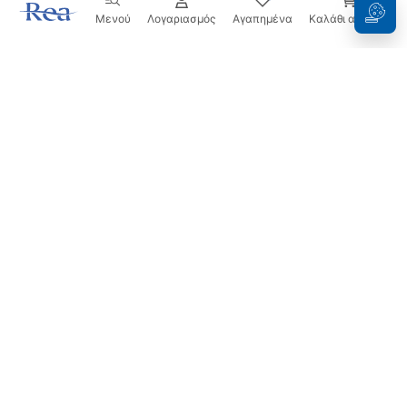
Μενού
Λογαριασμός
Αγαπημένα
Καλάθι αγορών
Ενημερωτικό δελτίο
Μείνετε ενημερωμένοι με νέα και προσφορές!
Εγγραφή
Εισάγοντας και επιβεβαιώνοντας τα στοιχεία σας,
συμφωνείτε να λαμβάνετε το ενημερωτικό δελτίο
σύμφωνα με τους όρους που ορίζονται στους
Όρους και
Προϋποθέσεις
.