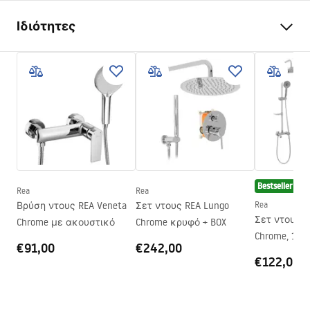
Ιδιότητες
Μέθοδος ανοίγματος
Ανάκλισης
πόρτας
Μέγεθος πόρτας
100
Κατεύθυνση πόρτας
Γενικής χρήσης
Πάχος τζαμιού
6 mm
Ύψος πόρτας ντους
195
cm
Bestseller
Υλικό προφίλ
Αλουμίνιο
Rea
Rea
Βρύση ντους REA Veneta
Σετ ντους REA Lungo
Rea
Υλικό λαβής
Ορείχαλκος
Σετ ντους R
Chrome με ακουστικό
Chrome κρυφό + BOX
Κατεύθυνση ανοίγματος
προς τα μέσα και προς τα
Chrome, 102 
€91,00
€242,00
έξω
€122,00
Επίστρωση Easy Clean
Ναι
Φινίρισμα προφίλ
Χρώμιο